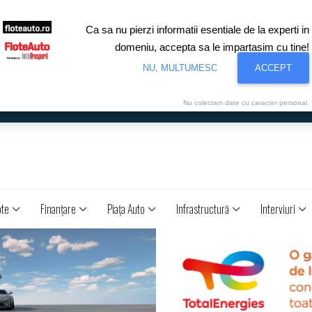
Ca sa nu pierzi informatii esentiale de la experti in
domeniu, accepta sa le impartasim cu tine!
NU, MULTUMESC
ACCEPT
Nu colectam date cu caracter personal.
ote
Finanţare
Piaţa Auto
Infrastructură
Interviuri