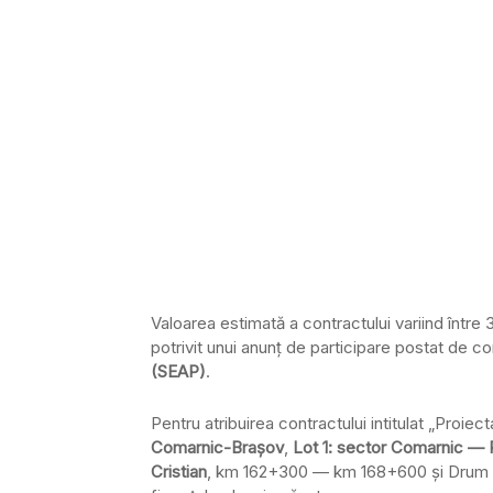
Valoarea estimată a contractului variind între 
potrivit unui anunţ de participare postat de 
(SEAP)
.
Pentru atribuirea contractului intitulat „Proiec
Comarnic-Braşov
,
Lot 1: sector Comarnic — 
Cristian
, km 162+300 — km 168+600 şi Drum de L