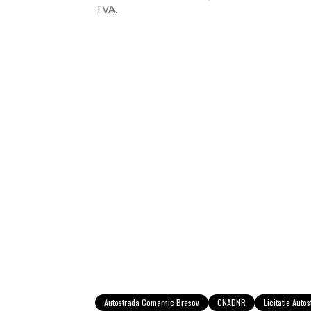
TVA.
Autostrada Comarnic Brasov
CNADNR
Licitatie Auto