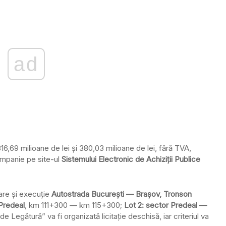
ad
316,69 milioane de lei şi 380,03 milioane de lei, fără TVA,
companie pe site-ul
Sistemului Electronic de Achiziţii Publice
tare şi execuţie
Autostrada Bucureşti — Braşov, Tronson
Predeal
, km 111+300 — km 115+300;
Lot 2: sector Predeal —
egătură” va fi organizată licitaţie deschisă, iar criteriul va