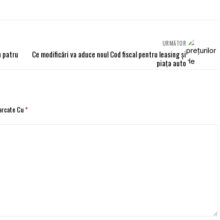
URMĂTOR
u patru
Ce modificări va aduce noul Cod fiscal pentru leasing şi
piaţa auto
Marcate Cu
*