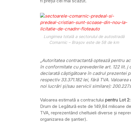
fi preţul cel mai scăzut.
Lungimea totală a sectorului de autostradă
Comarnic – Braşov este de 58 de km
„Autoritatea contractantă optează pentru achi
în conformitate cu prevederile art. 122 lit. j
declarată câştigătoare în cadrul prezentei 
respectiv 33.371.182 lei, fără TVA. Valoarea 
noi lucrări şi/sau servicii similare): 200.227.
Valoarea estimată a contractului
pentru Lot 2:
Drum de Legătură este de 149,84 milioane de l
TVA, reprezentând cheltuieli diverse şi nepr
organizarea de şantier).