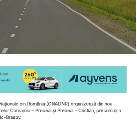
 Naţionale din România (CNADNR) organizează din nou
arelor Comarnic – Predeal şi Predeal – Cristian, precum şi a
ic-Braşov.