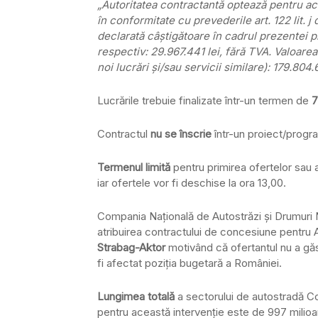
„Autoritatea contractantă optează pentru achi
în conformitate cu prevederile art. 122 lit. j
declarată câştigătoare în cadrul prezentei 
respectiv: 29.967.441 lei, fără TVA. Valoarea
noi lucrări şi/sau servicii similare): 179.804.
Lucrările trebuie finalizate într-un termen de
7
Contractul
nu se înscrie
într-un proiect/progra
Termenul limită
pentru primirea ofertelor sau a
iar ofertele vor fi deschise la ora 13,00.
Compania Naţională de Autostrăzi şi Drumuri 
atribuirea contractului de concesiune pentr
Strabag-Aktor
motivând că ofertantul nu a găsi
fi afectat poziţia bugetară a României.
Lungimea totală
a sectorului de autostradă 
pentru această intervenţie este de 997 milioa