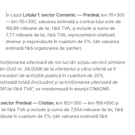
În cazul
Lotului 1: sector Comarnic — Predeal
, km 111+300
— km 115+300, valoarea estimată a contractului este de
166,86 milioane de lei, fără TVA, şi include şi suma de
7,77 milioane de lei, fără TVA, reprezentând cheltuieli
diverse şi neprevăzute în cuantum de 5% (din valoarea
estimată fără organizarea de şantier).
ziţionarea ulterioară de noi lucrări şi/sau servicii similare
 din OUG nr. 34/2006 de la ofertantul a cărui ofertă va fi
proceduri de achiziţie publică în cuantum de 20%,
estimată totală (incluzând şi achiziţionarea ulterioară de
091 lei fără TVA”
, se menţionează în anunţul CNADNR.
 sector Predeal — Cristian
, km 162+300 — km 168+600 şi
ei fără TVA şi include şi suma de 7,004 milioane de lei, fără
evăzute în cuantum de 5% (din valoarea estimată fără