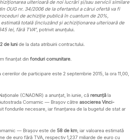
ziţionarea ulterioară de noi lucrări şi/sau servicii similare
 din OUG nr. 34/2006 de la ofertantul a cărui ofertă va fi
proceduri de achiziţie publică în cuantum de 20%,
 estimată totală (incluzând şi achiziţionarea ulterioară de
645 lei, fără TVA”
, potrivit anunţului.
2 de luni
de la data atribuirii contractului.
m finanţat din
fonduri comunitare
.
 cererilor de participare este 2 septembrie 2015, la ora 11,00,
Naţionale (CNADNR) a anunţat, în iunie, că
renunţă
la
u Autostrada Comarnic — Braşov către
asocierea Vinci-
t fondurile necesare, iar finanţarea de la bugetul de stat ar
Comarnic — Braşov este de
58 de km
, iar valoarea estimată
ne de euro fără TVA, respectiv 1,237 miliarde de euro cu