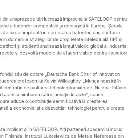
iali din unsprezece țări lucrează împreună la SAFELOOP pentru
strie a bateriilor competitivă și ecologică în Europa. Școala
 direct implicată în cercetarea bateriilor, dar, conform
ie în domeniile strategiilor de proprietate intelectuală (IP) și
ători și studenți analizează lanțul valoric global al industriei
 brevete și dezvoltă modele de afaceri viabile pentru inovatorii
e fondul său de dotare „Deutsche Bank Chair of Innovation
cerea profesorului Kelvin Willoughby. „Munca noastră în
entral în dezvoltarea tehnologiilor viitoare. Nu doar întărim
d activ schimbarea către inovații durabile”, spune
 care aduce o contribuție semnificativă la creșterea
să a economiei și a dezvoltării tehnologiei pentru a crește
te implicat și în SAFELOOP. Alți parteneri academici includ
in Finlanda, Institutul Lukasiewicz de Metale Neferoase din