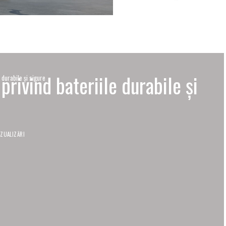
rivind bateriile durabile și
 durabile și sigure
IZUALIZĂRI