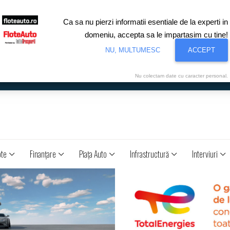
Ca sa nu pierzi informatii esentiale de la experti in
domeniu, accepta sa le impartasim cu tine!
NU, MULTUMESC
ACCEPT
Nu colectam date cu caracter personal.
ote
Finanţare
Piaţa Auto
Infrastructură
Interviuri