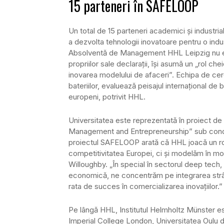
15 parteneri în SAFELOOP
Un total de 15 parteneri academici și industr
a dezvolta tehnologii inovatoare pentru o indu
Absolventă de Management HHL Leipzig nu este
propriilor sale declarații, își asumă un „rol che
inovarea modelului de afaceri”. Echipa de cercet
bateriilor, evaluează peisajul internațional de
europeni, potrivit HHL.
Universitatea este reprezentată în proiect d
Management and Entrepreneurship” sub condu
proiectul SAFELOOP arată că HHL joacă un rol c
competitivitatea Europei, ci și modelăm în mo
Willoughby. „În special în sectorul deep tech,
economică, ne concentrăm pe integrarea strân
rata de succes în comercializarea inovațiilor.”
Pe lângă HHL, Institutul Helmholtz Münster es
Imperial College London, Universitatea Oulu d