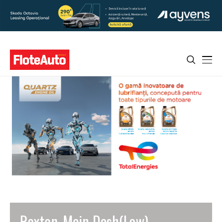
Rexton_Main Dash(Low)