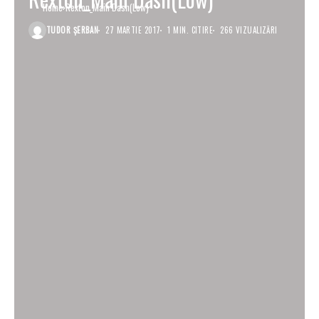
Home
Rexton_Main Dash(Low)
TUDOR ȘERBAN
27 MARTIE 2017
1 MIN. CITIRE
266 VIZUALIZĂRI