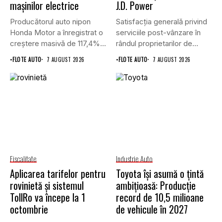
mașinilor electrice
J.D. Power
Producătorul auto nipon
Satisfacția generală privind
Honda Motor a înregistrat o
serviciile post-vânzare în
creștere masivă de 117,4%...
rândul proprietarilor de
vehicule cu energie...
•
FLOTE AUTO
7 AUGUST 2026
•
FLOTE AUTO
7 AUGUST 2026
Fiscalitate
Industrie Auto
Aplicarea tarifelor pentru
Toyota își asumă o țintă
rovinietă și sistemul
ambițioasă: Producție
TollRo va începe la 1
record de 10,5 milioane
octombrie
de vehicule în 2027