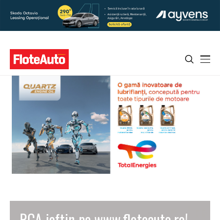
RCA ieftin pe www.floteauto.ro!