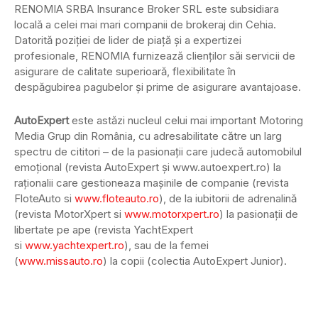
RENOMIA SRBA Insurance Broker SRL este subsidiara
locală a celei mai mari companii de brokeraj din Cehia.
Datorită poziției de lider de piață și a expertizei
profesionale, RENOMIA furnizează clienților săi servicii de
asigurare de calitate superioară, flexibilitate în
despăgubirea pagubelor și prime de asigurare avantajoase.
AutoExpert
este astăzi nucleul celui mai important Motoring
Media Grup din România, cu adresabilitate către un larg
spectru de cititori – de la pasionații care judecă automobilul
emoțional (revista AutoExpert și www.autoexpert.ro) la
raționalii care gestioneaza mașinile de companie (revista
FloteAuto si
www.floteauto.ro
), de la iubitorii de adrenalină
(revista MotorXpert si
www.motorxpert.ro
) la pasionații de
libertate pe ape (revista YachtExpert
si
www.yachtexpert.ro
), sau de la femei
(
www.missauto.ro
) la copii (colectia AutoExpert Junior).