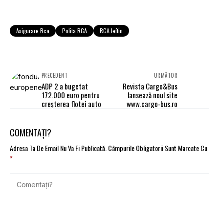
Asigurare Rca
Polita RCA
RCA Ieftin
PRECEDENT
URMĂTOR
ADP 2 a bugetat
Revista Cargo&Bus
172.000 euro pentru
lansează noul site
creşterea flotei auto
www.cargo-bus.ro
COMENTAȚI?
Adresa Ta De Email Nu Va Fi Publicată.
Câmpurile Obligatorii Sunt Marcate Cu
*