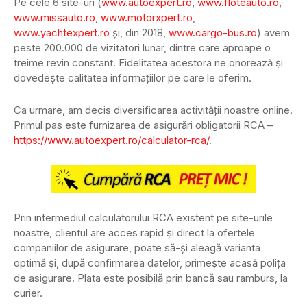
Pe cele 6 site-uri (
www.autoexpert.ro
,
www.floteauto.ro
,
www.missauto.ro
,
www.motorxpert.ro
,
www.yachtexpert.ro
și, din 2018,
www.cargo-bus.ro
) avem
peste 200.000 de vizitatori lunar, dintre care aproape o
treime revin constant. Fidelitatea acestora ne onorează și
dovedește calitatea informațiilor pe care le oferim.
Ca urmare, am decis diversificarea activității noastre online.
Primul pas este furnizarea de asigurări obligatorii RCA –
https://www.autoexpert.ro/calculator-rca/
.
Prin intermediul calculatorului RCA existent pe site-urile
noastre, clientul are acces rapid și direct la ofertele
companiilor de asigurare, poate să-și aleagă varianta
optimă și, după confirmarea datelor, primește acasă polița
de asigurare. Plata este posibilă prin bancă sau ramburs, la
curier.