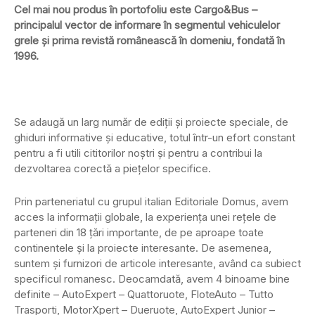
Cel mai nou produs în portofoliu este Cargo&Bus –
principalul vector de informare în segmentul vehiculelor
grele și prima revistă românească în domeniu, fondată în
1996.
Se adaugă un larg număr de ediții și proiecte speciale, de
ghiduri informative și educative, totul într-un efort constant
pentru a fi utili cititorilor noștri și pentru a contribui la
dezvoltarea corectă a piețelor specifice.
Prin parteneriatul cu grupul italian Editoriale Domus, avem
acces la informații globale, la experiența unei rețele de
parteneri din 18 țări importante, de pe aproape toate
continentele și la proiecte interesante. De asemenea,
suntem și furnizori de articole interesante, având ca subiect
specificul romanesc. Deocamdată, avem 4 binoame bine
definite – AutoExpert – Quattoruote, FloteAuto – Tutto
Trasporti, MotorXpert – Dueruote, AutoExpert Junior –