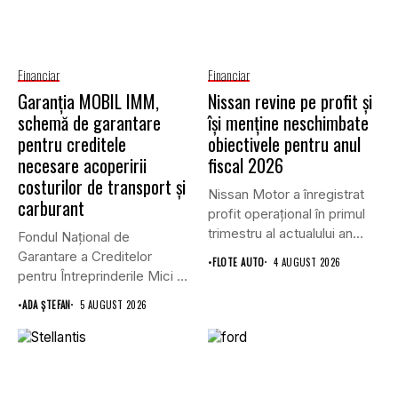
Financiar
Financiar
Garanţia MOBIL IMM,
Nissan revine pe profit și
schemă de garantare
își menține neschimbate
pentru creditele
obiectivele pentru anul
necesare acoperirii
fiscal 2026
costurilor de transport şi
Nissan Motor a înregistrat
carburant
profit operațional în primul
trimestru al actualului an...
Fondul Național de
Garantare a Creditelor
•
FLOTE AUTO
4 AUGUST 2026
pentru Întreprinderile Mici și
Mijlocii (FNGCIMM)...
•
ADA ȘTEFAN
5 AUGUST 2026