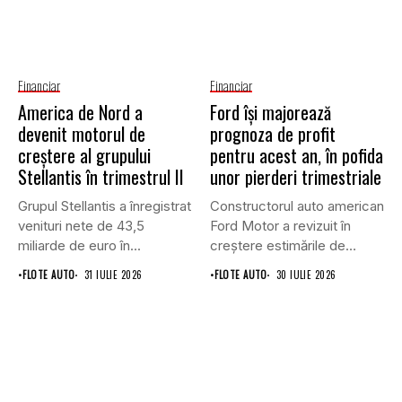
Financiar
Financiar
America de Nord a
Ford își majorează
devenit motorul de
prognoza de profit
creștere al grupului
pentru acest an, în pofida
Stellantis în trimestrul II
unor pierderi trimestriale
Grupul Stellantis a înregistrat
Constructorul auto american
venituri nete de 43,5
Ford Motor a revizuit în
miliarde de euro în...
creștere estimările de
profit...
•
FLOTE AUTO
31 IULIE 2026
•
FLOTE AUTO
30 IULIE 2026