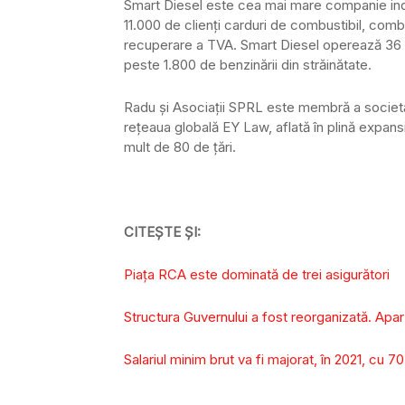
Smart Diesel este cea mai mare companie ind
11.000 de clienți carduri de combustibil, combus
recuperare a TVA. Smart Diesel operează 36 d
peste 1.800 de benzinării din străinătate.
Radu și Asociații SPRL este membră a societăț
rețeaua globală EY Law, aflată în plină expans
mult de 80 de țări.
CITEȘTE ȘI:
Piața RCA este dominată de trei asigurători
Structura Guvernului a fost reorganizată. Apar
Salariul minim brut va fi majorat, în 2021, cu 70 