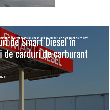
turi de Smart Diesel în
Smart Diesel în vânzarea business-ului de carduri de carburant către DKV
i de carduri de carburant
LIZĂRI