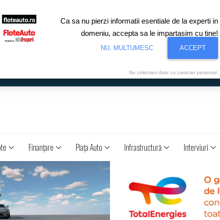
Ca sa nu pierzi informatii esentiale de la experti in
domeniu, accepta sa le impartasim cu tine!
NU, MULTUMESC
ACCEPT
Nu colectam date cu caracter personal.
ote
Finanţare
Piaţa Auto
Infrastructură
Interviuri