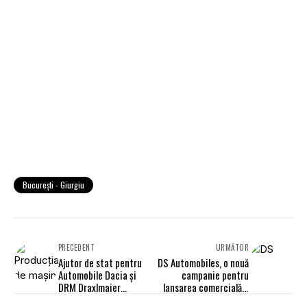
București - Giurgiu
PRECEDENT
URMĂTOR
Ajutor de stat pentru
DS Automobiles, o nouă
Automobile Dacia și
campanie pentru
DRM Draxlmaier
lansarea comercială a
Romania Sisteme
modelului DS N°8