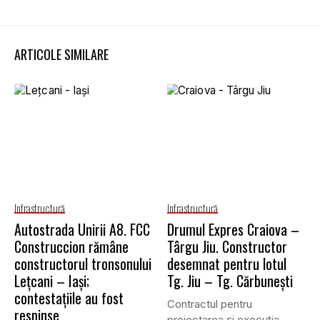
ARTICOLE SIMILARE
Infrastructură
Infrastructură
Autostrada Unirii A8. FCC
Drumul Expres Craiova –
Construccion rămâne
Târgu Jiu. Constructor
constructorul tronsonului
desemnat pentru lotul
Lețcani – Iași;
Tg. Jiu – Tg. Cărbunești
contestațiile au fost
Contractul pentru
respinse
proiectarea și execuția