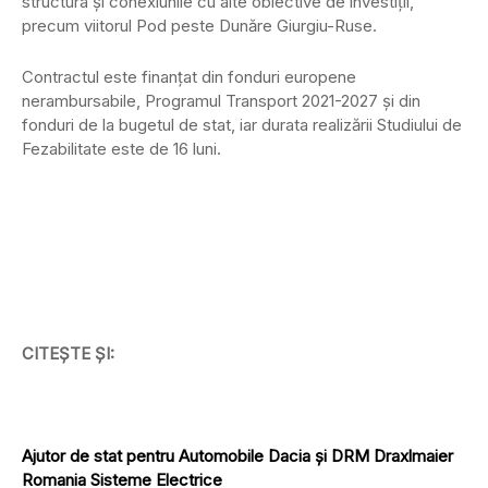
structura și conexiunile cu alte obiective de investiții,
precum viitorul Pod peste Dunăre Giurgiu-Ruse.
Contractul este finanțat din fonduri europene
nerambursabile, Programul Transport 2021-2027 și din
fonduri de la bugetul de stat, iar durata realizării Studiului de
Fezabilitate este de 16 luni.
CITEȘTE ȘI:
Ajutor de stat pentru Automobile Dacia și DRM Draxlmaier
Romania Sisteme Electrice