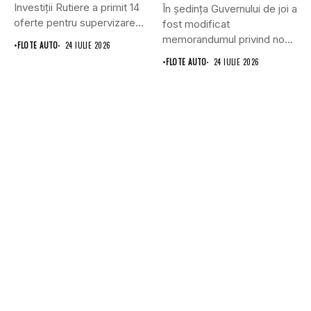
Investiții Rutiere a primit 14
În ședința Guvernului de joi a
oferte pentru supervizarea
fost modificat
lucrărilor...
memorandumul privind noul
•
FLOTE AUTO
24 IULIE 2026
punct...
•
FLOTE AUTO
24 IULIE 2026