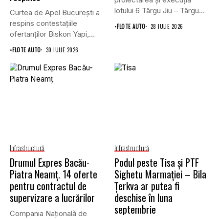
lotului 6 Târgu Jiu – Târgu
Curtea de Apel București a
Cărbunești,...
respins contestațiile
•
FLOTE AUTO
28 IULIE 2026
ofertanților Biskon Yapi,
Straco și...
•
FLOTE AUTO
30 IULIE 2026
Infrastructură
Infrastructură
Drumul Expres Bacău-
Podul peste Tisa și PTF
Piatra Neamț. 14 oferte
Sighetu Marmației – Bila
pentru contractul de
Țerkva ar putea fi
supervizare a lucrărilor
deschise în luna
septembrie
Compania Națională de