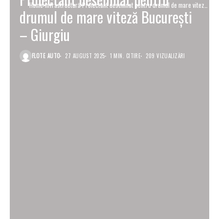
Home
Infrastructură
Proiectant desemnat pentru drumul de mare viteză
drumul de mare viteză Bucureşti
Bucureşti – Giurgiu
– Giurgiu
FLOTE AUTO
27 AUGUST 2025
1 MIN. CITIRE
209 VIZUALIZĂRI