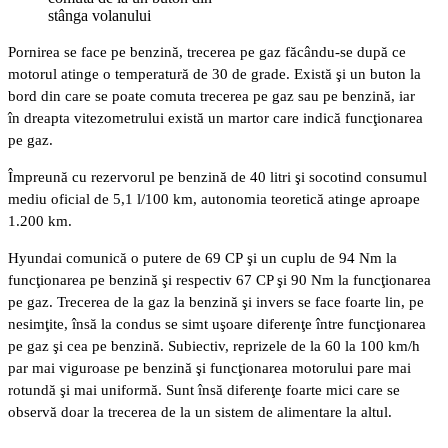
stânga volanului
Pornirea se face pe benzină, trecerea pe gaz făcându-se după ce
motorul atinge o temperatură de 30 de grade. Există şi un buton la
bord din care se poate comuta trecerea pe gaz sau pe benzină, iar
în dreapta vitezometrului există un martor care indică funcţionarea
pe gaz.
Împreună cu rezervorul pe benzină de 40 litri şi socotind consumul
mediu oficial de 5,1 l/100 km, autonomia teoretică atinge aproape
1.200 km.
Hyundai comunică o putere de 69 CP şi un cuplu de 94 Nm la
funcţionarea pe benzină şi respectiv 67 CP şi 90 Nm la funcţionarea
pe gaz. Trecerea de la gaz la benzină şi invers se face foarte lin, pe
nesimţite, însă la condus se simt uşoare diferenţe între funcţionarea
pe gaz şi cea pe benzină. Subiectiv, reprizele de la 60 la 100 km/h
par mai viguroase pe benzină şi funcţionarea motorului pare mai
rotundă şi mai uniformă. Sunt însă diferenţe foarte mici care se
observă doar la trecerea de la un sistem de alimentare la altul.