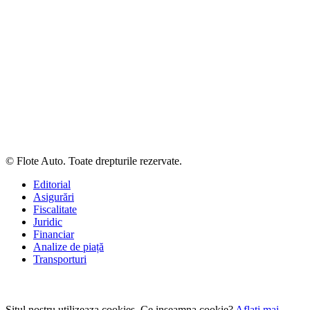
© Flote Auto. Toate drepturile rezervate.
Editorial
Asigurări
Fiscalitate
Juridic
Financiar
Analize de piață
Transporturi
Situl nostru utilizeaza cookies. Ce inseamna cookie?
Aflati mai