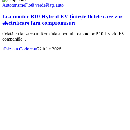
Autoturisme
Flotă verde
Piaţa auto
Leapmotor B10 Hybrid EV țintește flotele care vor
electrificare fără compromisuri
Odată cu lansarea în România a noului Leapmotor B10 Hybrid EV,
companiile...
•
Răzvan Codorean
22 iulie 2026