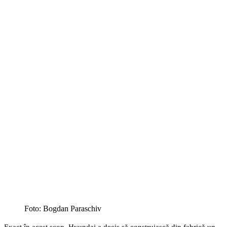
Foto: Bogdan Paraschiv
Exact în acest scop, Hyundai a decis să construiască din fabrică un