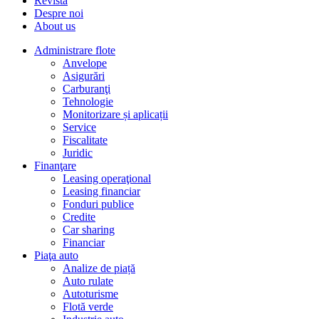
Revista
Despre noi
About us
Administrare flote
Anvelope
Asigurări
Carburanţi
Tehnologie
Monitorizare și aplicații
Service
Fiscalitate
Juridic
Finanţare
Leasing operaţional
Leasing financiar
Fonduri publice
Credite
Car sharing
Financiar
Piaţa auto
Analize de piață
Auto rulate
Autoturisme
Flotă verde