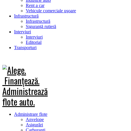
Industrie auto
Rent a car
Vehicule comerciale uşoare
Infrastructură
Infrastructură
Siguranţă rutieră
Interviuri
Interviuri
Editorial
Transporturi
Administrare flote
Anvelope
Asigurări
Carburanţi