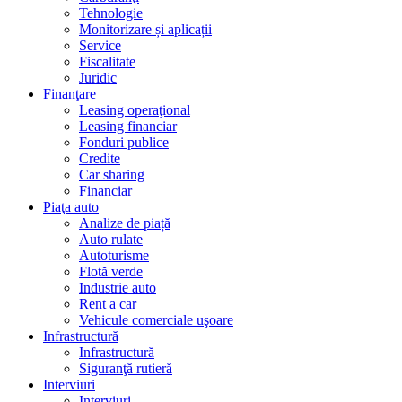
Tehnologie
Monitorizare și aplicații
Service
Fiscalitate
Juridic
Finanţare
Leasing operaţional
Leasing financiar
Fonduri publice
Credite
Car sharing
Financiar
Piaţa auto
Analize de piață
Auto rulate
Autoturisme
Flotă verde
Industrie auto
Rent a car
Vehicule comerciale uşoare
Infrastructură
Infrastructură
Siguranţă rutieră
Interviuri
Interviuri