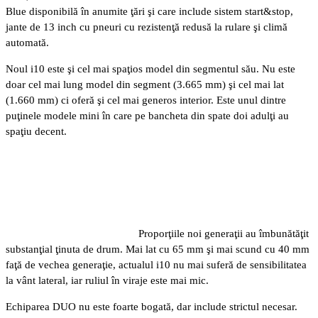
Blue disponibilă în anumite ţări şi care include sistem start&stop,
jante de 13 inch cu pneuri cu rezistenţă redusă la rulare şi climă
automată.
Noul i10 este şi cel mai spaţios model din segmentul său. Nu este
doar cel mai lung model din segment (3.665 mm) şi cel mai lat
(1.660 mm) ci oferă şi cel mai generos interior. Este unul dintre
puţinele modele mini în care pe bancheta din spate doi adulţi au
spaţiu decent.
Proporţiile noi generaţii au îmbunătăţit
substanţial ţinuta de drum. Mai lat cu 65 mm şi mai scund cu 40 mm
faţă de vechea generaţie, actualul i10 nu mai suferă de sensibilitatea
la vânt lateral, iar ruliul în viraje este mai mic.
Echiparea DUO nu este foarte bogată, dar include strictul necesar.