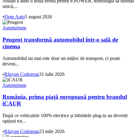
Nissan a atins o nouă bornă pentru e-POWER, tehnologia sa hibridă
unică,...
•
Flote Auto
5 august 2026
Autoturisme
Peugeot transformă automobilul într-o sală de
cinema
Automobilul nu mai este doar un mijloc de transport, ci poate
deveni...
•
Răzvan Codorean
31 iulie 2026
Autoturisme
România, prima piață europeană pentru brandul
iCAUR
După ce vehiculele 100% electrice și hibridele plug-in au devenit
opțiuni tot...
•
Răzvan Codorean
23 iulie 2026