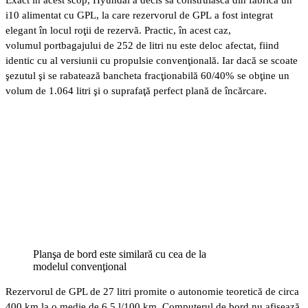
i10 alimentat cu GPL, la care rezervorul de GPL a fost integrat
elegant în locul roţii de rezervă. Practic, în acest caz,
volumul portbagajului de 252 de litri nu este deloc afectat, fiind
identic cu al versiunii cu propulsie convenţională. Iar dacă se scoate
şezutul şi se rabatează bancheta fracţionabilă 60/40% se obţine un
volum de 1.064 litri şi o suprafaţă perfect plană de încărcare.
Planşa de bord este similară cu cea de la
modelul convenţional
Rezervorul de GPL de 27 litri promite o autonomie teoretică de circa
400 km la o medie de 6,5 l/100 km. Computerul de bord nu afişează