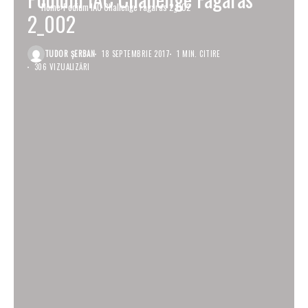
Home
Podium IAC Challenge Fagaras 2_002
2_002
TUDOR ȘERBAN
18 SEPTEMBRIE 2017
1 MIN. CITIRE
306 VIZUALIZĂRI