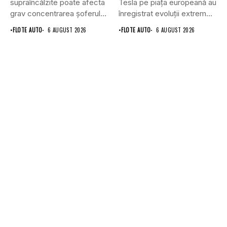
supraîncălzite poate afecta
Tesla pe piața europeană au
grav concentrarea șoferului
înregistrat evoluții extrem
și poate crește...
de...
•
FLOTE AUTO
6 AUGUST 2026
•
FLOTE AUTO
6 AUGUST 2026