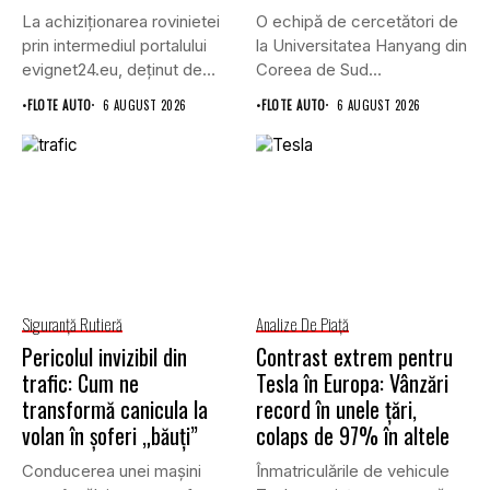
La achiziționarea rovinietei
O echipă de cercetători de
prin intermediul portalului
la Universitatea Hanyang din
evignet24.eu, deținut de
Coreea de Sud...
Enternova Kft. din...
•
FLOTE AUTO
6 AUGUST 2026
•
FLOTE AUTO
6 AUGUST 2026
Siguranţă Rutieră
Analize De Piață
Pericolul invizibil din
Contrast extrem pentru
trafic: Cum ne
Tesla în Europa: Vânzări
transformă canicula la
record în unele țări,
volan în șoferi „băuți”
colaps de 97% în altele
Conducerea unei mașini
Înmatriculările de vehicule