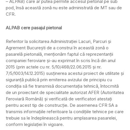
– ALPAB) care ar putea permite accesul pietonal pe sub
pod, însă această zonă nu este administrată de MT sau de
CFR.
ALPAB cere pasajul pietonal
Referitor la solicitarea Administraţiei Lacuri, Parcuri şi
Agrement Bucureşti de a construi în această zonă o
pasarelă pietonală, menționăm faptul că reprezentanții
companiei feroviare şi-au exprimat în scris încă din anul
2015 (prin actele cu nr. 5/10/468/22.06.2015 şi nr.
7/5/1003/14.12.2015) susţinerea acestui proiect de utilitate și
siguranță publică prin emiterea avizului de principiu cu
condiția să fie transmisă documentaţia tehnică, întocmită
de un proiectant de specialitate autorizat AFER (Autoritatea
Feroviară Română) şi verificată de verificatori atestaţi
pentru acest tip de construcţie. De asemenea CFR SA a
transmis informațiile referitoare la condițiile tehnice pe care
trebuie sa le îndeplinească pentru amplasarea pasarelei,
conform legislației în vigoare.