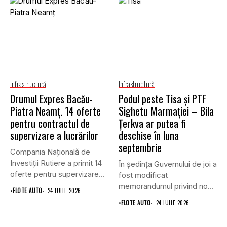
Infrastructură
Infrastructură
Drumul Expres Bacău-
Podul peste Tisa și PTF
Piatra Neamț. 14 oferte
Sighetu Marmației – Bila
pentru contractul de
Țerkva ar putea fi
supervizare a lucrărilor
deschise în luna
septembrie
Compania Națională de
Investiții Rutiere a primit 14
În ședința Guvernului de joi a
oferte pentru supervizarea
fost modificat
lucrărilor...
memorandumul privind noul
•
FLOTE AUTO
24 IULIE 2026
punct...
•
FLOTE AUTO
24 IULIE 2026