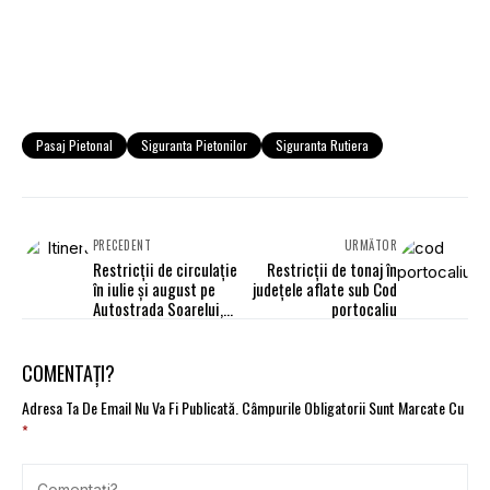
Pasaj Pietonal
Siguranta Pietonilor
Siguranta Rutiera
PRECEDENT
URMĂTOR
Restricţii de circulaţie
Restricţii de tonaj în
în iulie şi august pe
judeţele aflate sub Cod
Autostrada Soarelui,
portocaliu
DN39 şi DN22C
COMENTAȚI?
Adresa Ta De Email Nu Va Fi Publicată.
Câmpurile Obligatorii Sunt Marcate Cu
*