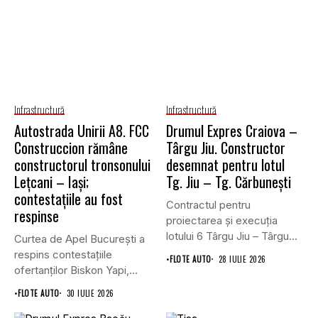
Infrastructură
Infrastructură
Autostrada Unirii A8. FCC
Drumul Expres Craiova –
Construccion rămâne
Târgu Jiu. Constructor
constructorul tronsonului
desemnat pentru lotul
Lețcani – Iași;
Tg. Jiu – Tg. Cărbunești
contestațiile au fost
Contractul pentru
respinse
proiectarea și execuția
lotului 6 Târgu Jiu – Târgu
Curtea de Apel București a
Cărbunești,...
respins contestațiile
•
FLOTE AUTO
28 IULIE 2026
ofertanților Biskon Yapi,
Straco și...
•
FLOTE AUTO
30 IULIE 2026