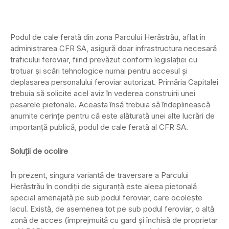
Podul de cale ferată din zona Parcului Herăstrău, aflat în
administrarea CFR SA, asigură doar infrastructura necesară
traficului feroviar, fiind prevăzut conform legislației cu
trotuar şi scări tehnologice numai pentru accesul şi
deplasarea personalului feroviar autorizat. Primăria Capitalei
trebuia să solicite acel aviz în vederea construirii unei
pasarele pietonale. Aceasta însă trebuia să îndeplinească
anumite cerințe pentru că este alăturată unei alte lucrări de
importanță publică, podul de cale ferată al CFR SA.
Soluții de ocolire
În prezent, singura variantă de traversare a Parcului
Herăstrău în condiţii de siguranţă este aleea pietonală
special amenajată pe sub podul feroviar, care ocolește
lacul. Există, de asemenea tot pe sub podul feroviar, o altă
zonă de acces (împrejmuită cu gard și închisă de proprietar