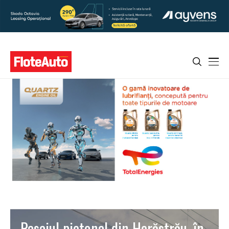
Pasajul pietonal din Herăstrău, în