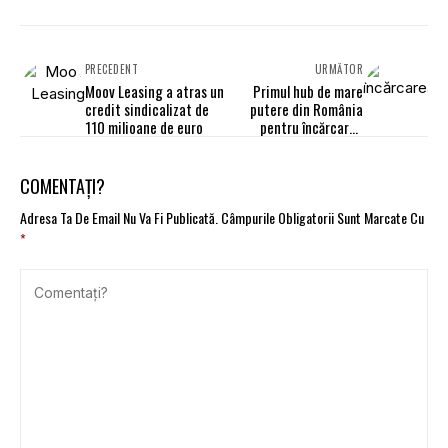
PRECEDENT
URMĂTOR
Moov Leasing a atras un
Primul hub de mare
credit sindicalizat de
putere din România
110 milioane de euro
pentru încărcarea
autovehiculelor
electrice
COMENTAȚI?
Adresa Ta De Email Nu Va Fi Publicată.
Câmpurile Obligatorii Sunt Marcate Cu
*