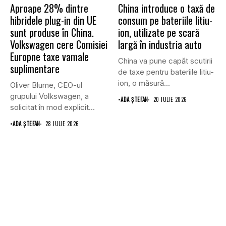
Aproape 28% dintre
China introduce o taxă de
hibridele plug-in din UE
consum pe bateriile litiu-
sunt produse în China.
ion, utilizate pe scară
Volkswagen cere Comisiei
largă în industria auto
Europne taxe vamale
China va pune capăt scutirii
suplimentare
de taxe pentru bateriile litiu-
ion, o măsură...
Oliver Blume, CEO-ul
grupului Volkswagen, a
•
ADA ȘTEFAN
20 IULIE 2026
solicitat în mod explicit
Uniunii Europene...
•
ADA ȘTEFAN
28 IULIE 2026