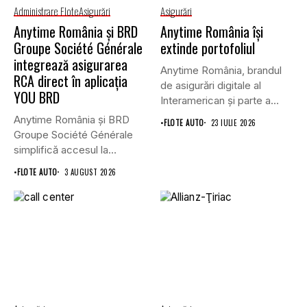
Administrare Flote
Asigurări
Asigurări
Anytime România și BRD
Anytime România își
Groupe Société Générale
extinde portofoliul
integrează asigurarea
Anytime România, brandul
RCA direct în aplicația
de asigurări digitale al
YOU BRD
Interamerican și parte a
Grupului...
Anytime România și BRD
•
FLOTE AUTO
23 IULIE 2026
Groupe Société Générale
simplifică accesul la
asigurările auto...
•
FLOTE AUTO
3 AUGUST 2026