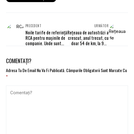
PRECEDENT
URMĂTOR
Noile tarife de referință
Rețeaua de autostrăzi a
RCA pentru mașinile de
crescut, anul trecut, cu
companie. Unde sunt
doar 54 de km, la 920
majorări
km
COMENTAȚI?
Adresa Ta De Email Nu Va Fi Publicată.
Câmpurile Obligatorii Sunt Marcate Cu
*