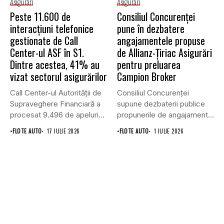
Asigurări
Asigurări
Peste 11.600 de
Consiliul Concurenţei
interacțiuni telefonice
pune în dezbatere
gestionate de Call
angajamentele propuse
Center-ul ASF în S1.
de Allianz-Ţiriac Asigurări
Dintre acestea, 41% au
pentru preluarea
vizat sectorul asigurărilor
Campion Broker
Call Center-ul Autorității de
Consiliul Concurenţei
Supraveghere Financiară a
supune dezbaterii publice
procesat 9.496 de apeluri
propunerile de angajamente
primite...
formulate de Allianz-Ţiriac
•
FLOTE AUTO
17 IULIE 2026
•
FLOTE AUTO
1 IULIE 2026
Asigurări...