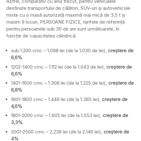
Astfel, comparativ cu anul trecut, pentru vehiculele
destinate transportului de călători, SUV-uri și autovehicule
mixte cu o masă autorizată maximă mai mică de 3,5 t și
maxim 9 locuri, PERSOANE FIZICE, tarifele de referință
pentru persoanele sub 30 de ani sunt următoarele, în
funcție de capacitatea cilindrică:
sub 1.200 cmc – 1.098 lei (de la 1.030 de lei),
creștere de
6,6%
1202-1400 cmc – 1.112 lei (de la 1.043 de lei),
creștere de
6,6%
1401-1600 cmc – 1.308 lei (de la 1.225 de lei),
creștere de
6,8%
1601-1800 cmc – 1.449 lei (de la 1.385 lei),
creștere de
4,6%
1801-2000 cmc – 1.605 lei (de la 1.553 lei),
creștere de
3,3%
2001-2500 cmc – 2.236 lei (de la 2.146 lei),
creștere de
4%