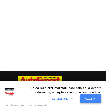
Ca sa nu pierzi informatii esentiale de la experti
in domeniu, accepta sa le impartasim cu tine!
Situl nostru utilizeaza cookies. Ce inseamna
© Flote Auto. Toate drepturile rezervate.
Accept
NU, MULTUMESC
ACCEPT
cookie?
Aflati mai mult...
Editorial
Asigurări
Fiscalitate
Juridic
Financiar
Analize De Piață
Transporturi
Nu colectam date cu caracter personal.