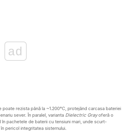
ad
e poate rezista până la ~1.200°C, protejând carcasa bateriei
enariu sever. În paralel, varianta
Dielectric Gray
oferă o
 în pachetele de baterii cu tensiuni mari, unde scurt-
e în pericol integritatea sistemului.