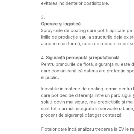
evitarea incidentelor costisitoare.
Operare și logistică
Spray-urile de coating care pot fi aplicate p
liniile de producție sau la structurile deja e
acoperire uniformă, ceea ce reduce timpul și
Siguranță percepută și reputațională
Pentru brandurile de flotă, siguranța nu este
care comunicană că bateria are protecție sporit
în public.
Inovațiile în materie de coating termic pentru 
care pot decide diferența între un parc sigur ș
soluții devin mai sigure, mai predictibile și 
sunt tot mai mult integrate în serviciile urbane
procent de siguranță câștigat contează.
Flotelor care încă analizau trecerea la EV le re