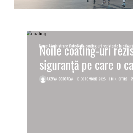
Noile coating-uri rezi
Home
Administrare flote
Noile coating-uri rezistente la căldur
siguranță pe care o ca
RĂZVAN CODOREAN
10 OCTOMBRIE 2025
3 MIN. CITIRE
2