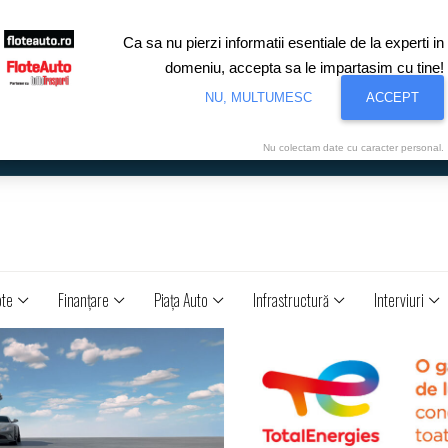
Ca sa nu pierzi informatii esentiale de la experti in
domeniu, accepta sa le impartasim cu tine!
NU, MULTUMESC
ACCEPT
Nu colectam date cu caracter personal.
ote
Finanţare
Piaţa Auto
Infrastructură
Interviuri