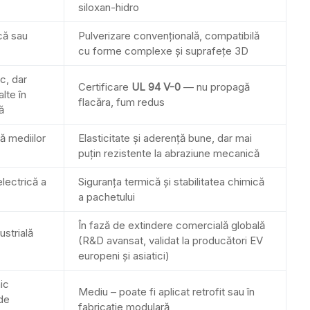
siloxan-hidro
că sau
Pulverizare convențională, compatibilă
cu forme complexe și suprafețe 3D
c, dar
Certificare
UL 94 V-0
— nu propagă
alte în
flacăra, fum redus
ă
tă mediilor
Elasticitate și aderență bune, dar mai
puțin rezistente la abraziune mecanică
electrică a
Siguranța termică și stabilitatea chimică
a pachetului
În fază de extindere comercială globală
ustrială
(R&D avansat, validat la producători EV
europeni și asiatici)
ic
Mediu – poate fi aplicat retrofit sau în
de
fabricație modulară