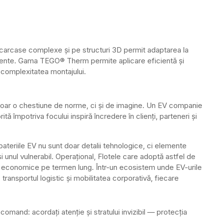
e carcase complexe și pe structuri 3D permit adaptarea la
xistente. Gama TEGO® Therm permite aplicare eficientă și
 complexitatea montajului.
 doar o chestiune de norme, ci și de imagine. Un EV companie
ă împotriva focului inspiră încredere în clienți, parteneri și
bateriile EV nu sunt doar detalii tehnologice, ci elemente
i unul vulnerabil. Operațional, Flotele care adoptă astfel de
mai economice pe termen lung. Într-un ecosistem unde EV-urile
, transportul logistic și mobilitatea corporativă, fiecare
comand: acordați atenție și stratului invizibil — protecția