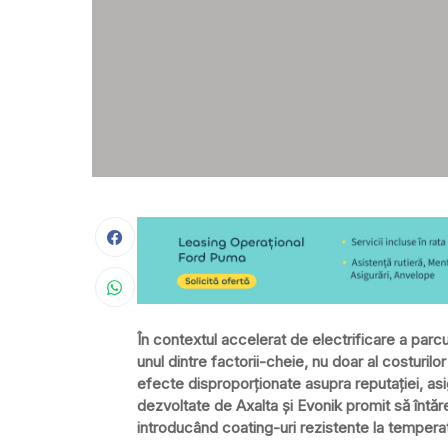
În contextul accelerat de electrificare a parcu
unul dintre factorii-cheie, nu doar al costuril
efecte disproporționate asupra reputației, asig
dezvoltate de Axalta și Evonik promit să întărea
introducând coating-uri rezistente la temperat