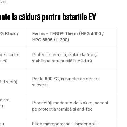
zei.
nte la căldură pentru bateriile EV
FG Black /
Evonik – TEGO® Therm (HPG 4000 /
HPG 6806 / L 300)
peraturilor
Protecție termică, izolare la foc și
rică
stabilitate structurală la căldură
Peste
800 °C
, în funcție de strat și
ă directă)
substrat
olare
Proprietăți moderate de izolare, accent
ru
pe protecția termică și anti-foc
t +
Silice microporoasă + binder polil-