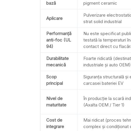
bază
pigment ceramic
Pulverizare electrostati
Aplicare
strat solid industrial
Performanță
Nu este specificat publi
anti-foc (UL
testată la temperaturi în
94)
contact direct cu flacăr
Durabilitate
Foarte ridicată (destina
mecanică
industriale și auto OEM)
Scop
Siguranța structurală și 
principal
carcasei bateriei EV
Nivel de
În producție la scară ind
maturitate
(Axalta OEM / Tier 1)
Cost de
Mai ridicat (proces tehn
integrare
complex și condiționat 