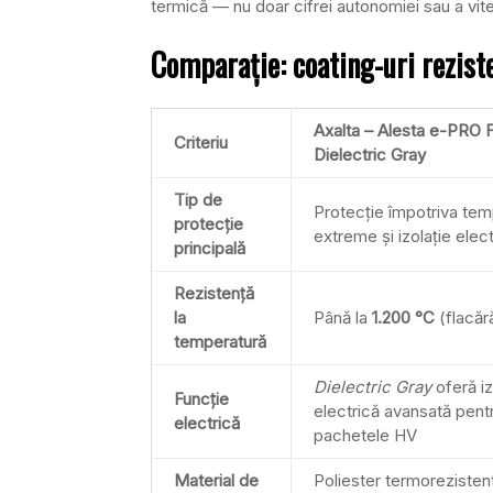
termică — nu doar cifrei autonomiei sau a vite
Comparație: coating-uri reziste
Axalta – Alesta e-PRO 
Criteriu
Dielectric Gray
Tip de
Protecție împotriva tem
protecție
extreme și izolație elect
principală
Rezistență
la
Până la
1.200 °C
(flacăr
temperatură
Dielectric Gray
oferă iz
Funcție
electrică avansată pent
electrică
pachetele HV
Material de
Poliester termorezisten