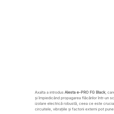
Axalta a introdus
Alesta e-PRO FG Black
, car
și împiedicând propagarea flăcărilor într-un sc
izolare electrică robustă, ceea ce este crucial
circuitele, vibrațiile și factorii externi pot pun