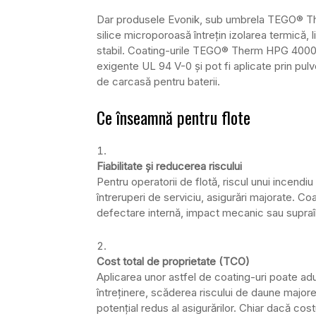
Dar produsele Evonik, sub umbrela TEGO® The
silice microporoasă întrețin izolarea termică, l
stabil. Coating-urile TEGO® Therm HPG 4000 
exigente UL 94 V-0 și pot fi aplicate prin pulv
de carcasă pentru baterii.
Ce înseamnă pentru flote
Fiabilitate și reducerea riscului
Pentru operatorii de flotă, riscul unui incendi
întreruperi de serviciu, asigurări majorate. Co
defectare internă, impact mecanic sau supraî
Cost total de proprietate (TCO)
Aplicarea unor astfel de coating-uri poate ad
întreținere, scăderea riscului de daune major
potențial redus al asigurărilor. Chiar dacă cos