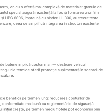
rm, vin cu o ofertă mai complexă de materiale: granule de
iantul special asigură rezistență la foc și formarea unui film
și HPG 6806, împreună cu binderul L 300, au trecut teste
erizare, ceea ce simplifică integrarea în structuri existente
u de baterie implică costuri mari — destruire vehicul,
ating-urile termice oferă protecție suplimentară în scenarii de
ncălzire.
uce beneficii pe termen lung: reducerea costurilor de
e, conformitate mai bună cu reglementările de siguranță,
tul inițial crește, pe termen mediu flotele pot economisi prin