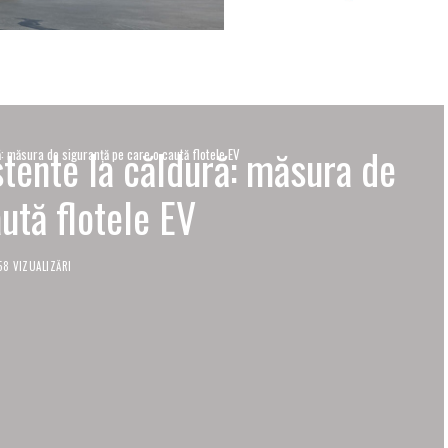
stente la căldură: măsura de
ă: măsura de siguranță pe care o caută flotele EV
ută flotele EV
58 VIZUALIZĂRI