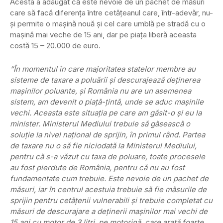
Acesta a adaugat că este nevoie de un pachet de măsuri
care să facă diferenţa între cetăţeanul care, într-adevăr, nu-
şi permite o maşină nouă şi cel care umblă pe stradă cu o
maşină mai veche de 15 ani, dar pe piaţa liberă aceasta
costă 15 – 20.000 de euro.
“În momentul în care majoritatea statelor membre au
sisteme de taxare a poluării şi descurajează deţinerea
maşinilor poluante, şi România nu are un asemenea
sistem, am devenit o piaţă-ţintă, unde se aduc maşinile
vechi. Aceasta este situaţia pe care am găsit-o şi eu la
minister. Ministerul Mediului trebuie să găsească o
soluţie la nivel naţional de sprijin, în primul rând. Partea
de taxare nu o să fie niciodată la Ministerul Mediului,
pentru că s-a văzut cu taxa de poluare, toate procesele
au fost pierdute de România, pentru că nu au fost
fundamentate cum trebuie. Este nevoie de un pachet de
măsuri, iar în centrul acestuia trebuie să fie măsurile de
sprijin pentru cetăţenii vulnerabili şi trebuie completat cu
măsuri de descurajare a deţinerii maşinilor mai vechi de
15 ani cu motor de 3 litri, pe motorină, care arată foarte