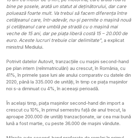
bine pe şosele, arată un statut al deţinătorului, dar care
poluează foarte mult. Va trebui să facem diferenţa între
cetăţeanul care, într-adevăr, nu-şi permite o maşină nouă
şi cetăţeanul care umblă pe stradă cu o maşină mai
veche de 15 ani, dar pe piaţa liberă costă 15 – 20.000 de
euro. Aceste lucruri trebuie clar delimitate”
, a explicat
ministrul Mediului.
Potrivit datelor Autovit, tranzacţiile cu maşini second-hand
pe plan intern (reînmatriculări) au crescut, în România, cu
41%, în primele şase luni ale anului comparativ cu datele din
2020, până la 335.000 de unităţi, în timp ce piaţa maşinilor
noi s-a diminuat cu 4%, în aceeaşi perioadă.
În acelaşi timp, piaţa maşinilor second-hand din import a
crescut cu 10%, în primul semestru faţă de anul trecut, la
aproape 200.000 de unităţi tranzacţionate, iar cea mai bună
lună a fost martie, cu peste 36.000 de maşini vândute.
Mărcile auto second-hand preferate de români în primul