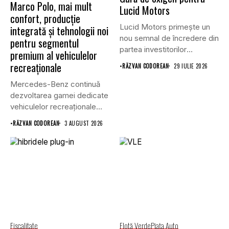
Marco Polo, mai mult
Lucid Motors
confort, producție
Lucid Motors primește un
integrată și tehnologii noi
nou semnal de încredere din
pentru segmentul
partea investitorilor
premium al vehiculelor
saudiți,...
recreaționale
•
RĂZVAN CODOREAN
29 IULIE 2026
Mercedes-Benz continuă
dezvoltarea gamei dedicate
vehiculelor recreaționale
prin lansarea unei versiuni
•
RĂZVAN CODOREAN
3 AUGUST 2026
actualizate...
Fiscalitate
Flotă Verde
Piaţa Auto