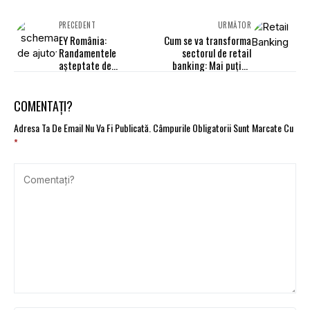
PRECEDENT
URMĂTOR
EY România:
Cum se va transforma
Randamentele
sectorul de retail
așteptate de
banking: Mai puține
investitori relevă un
sucursale și o creștere
optimism moderat în
a comisioanelor
piață
COMENTAȚI?
Adresa Ta De Email Nu Va Fi Publicată.
Câmpurile Obligatorii Sunt Marcate Cu
*