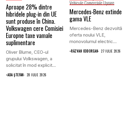
Vehicule Comerciale Uşoare
Aproape 28% dintre
Mercedes-Benz extinde
hibridele plug-in din UE
gama VLE
sunt produse în China.
Volkswagen cere Comisiei
Mercedes-Benz dezvoltă
Europne taxe vamale
oferta noului VLE,
suplimentare
monovolumul electric
premium care își propune
•
RĂZVAN CODOREAN
27 IULIE 2026
Oliver Blume, CEO-ul
să...
grupului Volkswagen, a
solicitat în mod explicit
Uniunii Europene...
•
ADA ȘTEFAN
28 IULIE 2026