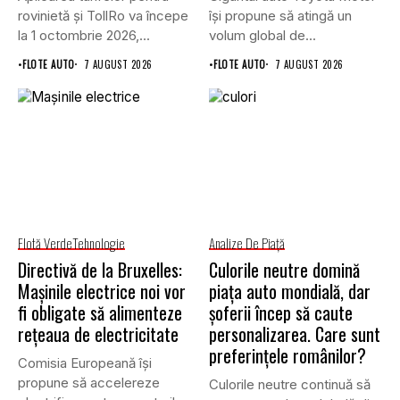
rovinietă și TollRo va începe
își propune să atingă un
la 1 octombrie 2026,...
volum global de...
•
FLOTE AUTO
7 AUGUST 2026
•
FLOTE AUTO
7 AUGUST 2026
Flotă Verde
Tehnologie
Analize De Piață
Directivă de la Bruxelles:
Culorile neutre domină
Mașinile electrice noi vor
piața auto mondială, dar
fi obligate să alimenteze
șoferii încep să caute
rețeaua de electricitate
personalizarea. Care sunt
preferințele românilor?
Comisia Europeană își
propune să accelereze
Culorile neutre continuă să