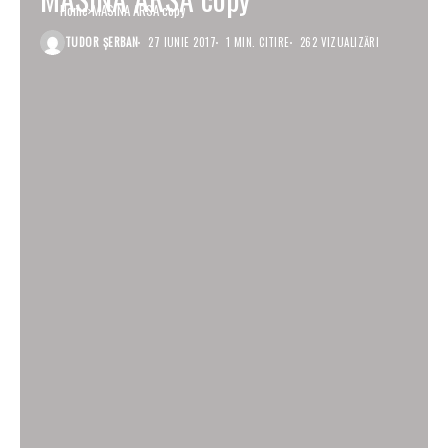
Home
MASINA ARSA copy
TUDOR ȘERBAN
27 IUNIE 2017
1 MIN. CITIRE
262 VIZUALIZĂRI