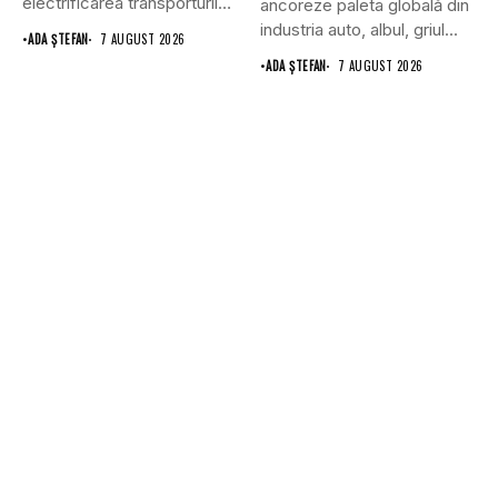
electrificarea transporturilor,
ancoreze paleta globală din
a clădirilor și a...
industria auto, albul, griul...
•
ADA ȘTEFAN
7 AUGUST 2026
•
ADA ȘTEFAN
7 AUGUST 2026