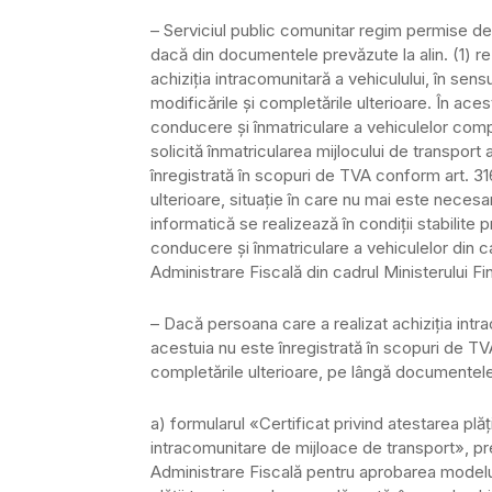
– Serviciul public comunitar regim permise de
dacă din documentele prevăzute la alin. (1) re
achiziţia intracomunitară a vehiculului, în sensu
modificările şi completările ulterioare. În ac
conducere şi înmatriculare a vehiculelor com
solicită înmatricularea mijlocului de transport
înregistrată în scopuri de TVA conform art. 31
ulterioare, situaţie în care nu mai este nece
informatică se realizează în condiţii stabilite 
conducere şi înmatriculare a vehiculelor din ca
Administrare Fiscală din cadrul Ministerului Fi
– Dacă persoana care a realizat achiziţia intra
acestuia nu este înregistrată în scopuri de TV
completările ulterioare, pe lângă documentele
a) formularul «Certificat privind atestarea plăţi
intracomunitare de mijloace de transport», pr
Administrare Fiscală pentru aprobarea modelulu