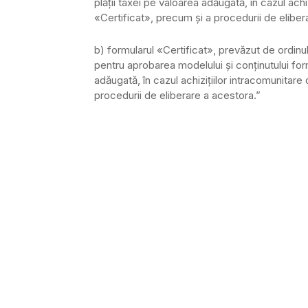
plăţii taxei pe valoarea adăugată, în cazul achi
«Certificat», precum şi a procedurii de eliber
b) formularul «Certificat», prevăzut de ordinu
pentru aprobarea modelului şi conţinutului form
adăugată, în cazul achiziţiilor intracomunitare
procedurii de eliberare a acestora.”