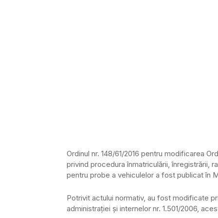
Ordinul nr. 148/61/2016 pentru modificarea Ordin
privind procedura înmatriculării, înregistrării, r
pentru probe a vehiculelor a fost publicat în M
Potrivit actului normativ, au fost modificate pri
administraţiei şi internelor nr. 1.501/2006, a