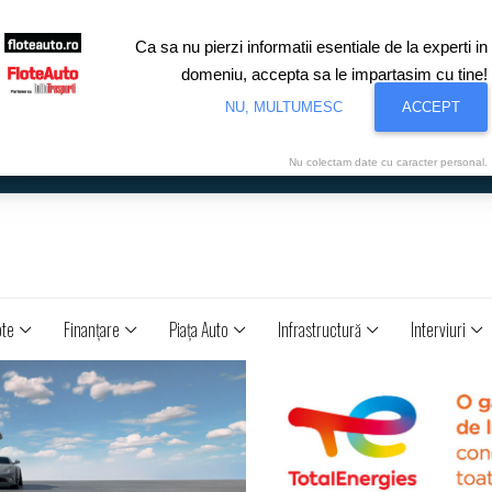
Ca sa nu pierzi informatii esentiale de la experti in
domeniu, accepta sa le impartasim cu tine!
NU, MULTUMESC
ACCEPT
Nu colectam date cu caracter personal.
ote
Finanţare
Piaţa Auto
Infrastructură
Interviuri