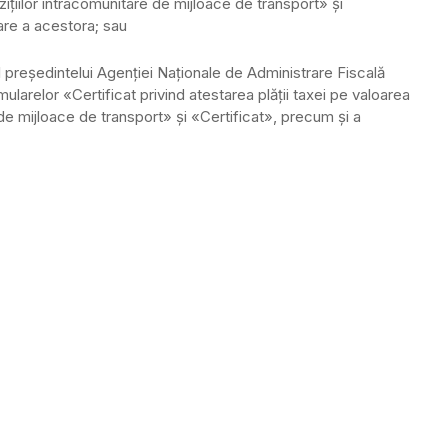
ziţiilor intracomunitare de mijloace de transport» şi
are a acestora; sau
l preşedintelui Agenţiei Naţionale de Administrare Fiscală
ularelor «Certificat privind atestarea plăţii taxei pe valoarea
 de mijloace de transport» şi «Certificat», precum şi a