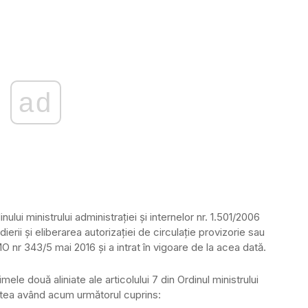
ad
ului ministrului administraţiei şi internelor nr. 1.501/2006
adierii şi eliberarea autorizaţiei de circulaţie provizorie sau
O nr 343/5 mai 2016 şi a intrat în vigoare de la acea dată.
mele două aliniate ale articolului 7 din Ordinul ministrului
cestea având acum următorul cuprins: