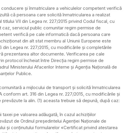
 conducere şi înmatriculare a vehiculelor competent verifică
zultă că persoana care solicită înmatricularea a realizat
l titlului VII din Legea nr. 227/2015 privind Codul fiscal, cu
est caz, serviciul public comunitar regim permise de
petent verifică pe cale informatică dacă persoana care
 achiziţionat din alt stat membru al Uniunii Europene este
6 din Legea nr. 227/2015, cu modificările şi completările
sară prezentarea altor documente. Verificarea pe cale
prin protocol încheiat între Direcţia regim permise de
drul Ministerului Afacerilor Interne şi Agenţia Naţională de
nanţelor Publice.
comunitară a mijlocului de transport şi solicită înmatricularea
A conform art. 316 din Legea nr. 227/2015, cu modificările şi
 prevăzute la alin. (1) aceasta trebuie să depună, după caz:
i taxei pe valoarea adăugată, în cazul achiziţiilor
evăzut de Ordinul preşedintelui Agenţiei Naţionale de
i şi conţinutului formularelor «Certificat privind atestarea