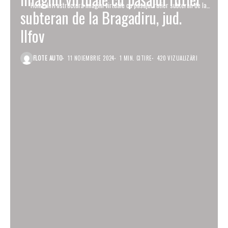
Home
Infrastructură
Imagini virtuale cu pasajul rutier subteran de la
subteran de la Bragadiru, jud.
Bragadiru, jud. Ilfov
Ilfov
FLOTE AUTO
11 NOIEMBRIE 2024
1 MIN. CITIRE
420 VIZUALIZĂRI