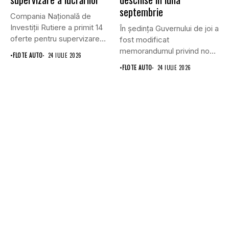
septembrie
Compania Națională de
Investiții Rutiere a primit 14
În ședința Guvernului de joi a
oferte pentru supervizarea
fost modificat
lucrărilor...
memorandumul privind noul
•
FLOTE AUTO
24 IULIE 2026
punct...
•
FLOTE AUTO
24 IULIE 2026