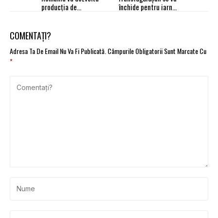
producţia de
închide pentru iarnă,
biocombustibili
începând de marţi, 12
avansaţi
noiembrie
COMENTAȚI?
Adresa Ta De Email Nu Va Fi Publicată.
Câmpurile Obligatorii Sunt Marcate Cu
*