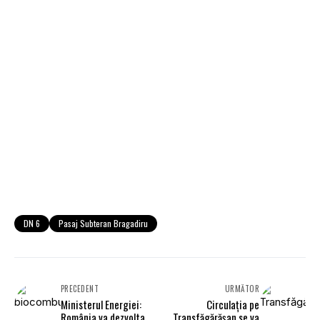
DN 6
Pasaj Subteran Bragadiru
PRECEDENT
URMĂTOR
Ministerul Energiei:
Circulația pe
România va dezvolta
Transfăgărăşan se va