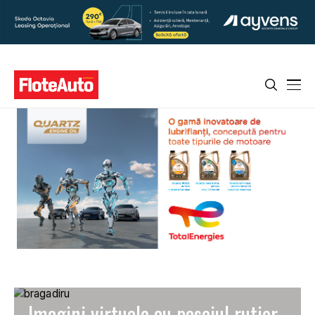
Imagini virtuale cu pasajul rutier