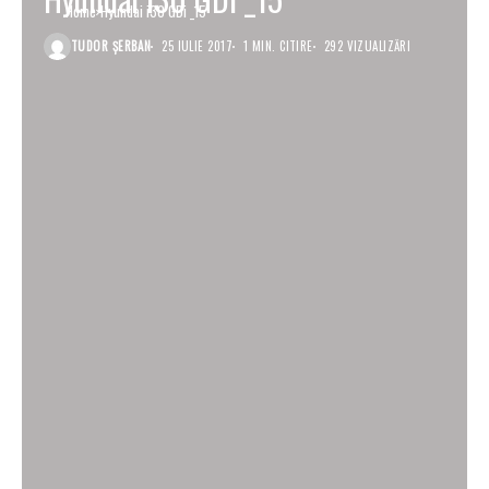
Home
Hyundai i30 GDi _15
TUDOR ȘERBAN
25 IULIE 2017
1 MIN. CITIRE
292 VIZUALIZĂRI