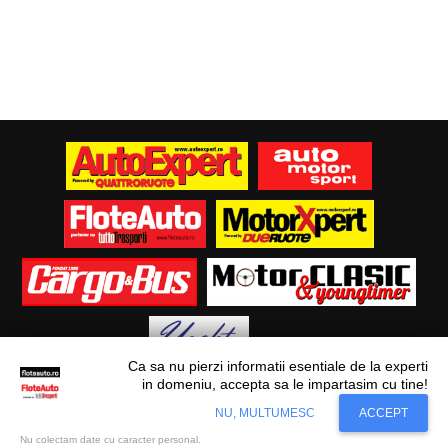
Ca sa nu pierzi informatii esentiale de la experti
in domeniu, accepta sa le impartasim cu tine!
Situl nostru utilizeaza cookies. Ce inseamna
© Flote Auto. Toate drepturile rezervate.
Accept
NU, MULTUMESC
ACCEPT
cookie?
Aflati mai mult...
Editorial
Asigurări
Fiscalitate
Juridic
Financiar
Analize De Piață
Transporturi
Nu colectam date cu caracter personal.