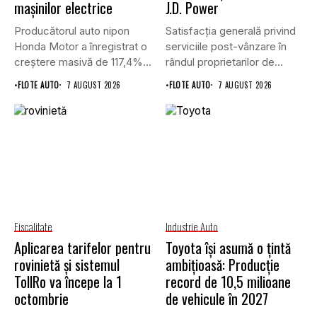
mașinilor electrice
J.D. Power
Producătorul auto nipon
Satisfacția generală privind
Honda Motor a înregistrat o
serviciile post-vânzare în
creștere masivă de 117,4%...
rândul proprietarilor de
vehicule cu energie...
•
FLOTE AUTO
7 AUGUST 2026
•
FLOTE AUTO
7 AUGUST 2026
Fiscalitate
Industrie Auto
Aplicarea tarifelor pentru
Toyota își asumă o țintă
rovinietă și sistemul
ambițioasă: Producție
TollRo va începe la 1
record de 10,5 milioane
octombrie
de vehicule în 2027