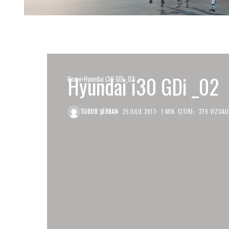
Hyundai i30 GDi _02
Home
Hyundai i30 GDi _02
TUDOR ȘERBAN
25 IULIE 2017
1 MIN. CITIRE
276 VIZUALI