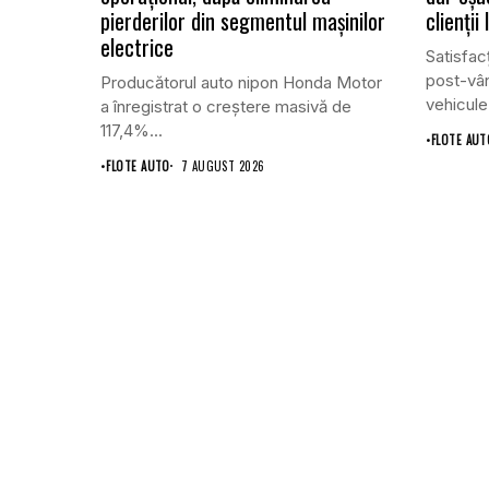
pierderilor din segmentul mașinilor
clienții
electrice
Satisfacț
post-vân
Producătorul auto nipon Honda Motor
vehicule
a înregistrat o creștere masivă de
117,4%...
•
FLOTE AUT
•
FLOTE AUTO
7 AUGUST 2026