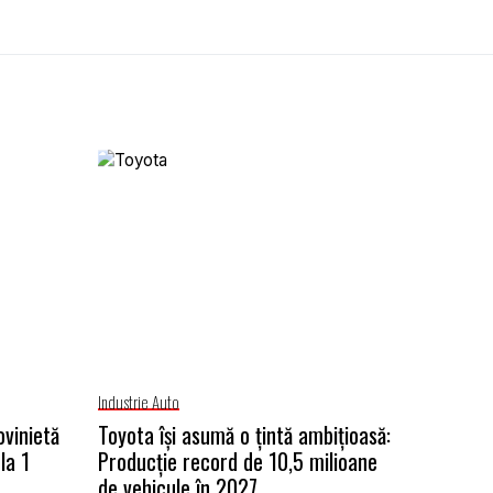
Industrie Auto
ovinietă
Toyota își asumă o țintă ambițioasă:
la 1
Producție record de 10,5 milioane
de vehicule în 2027