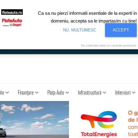
Ca sa nu pierzi informatii esentiale de la experti in
domeniu, accepta sa le impartasim cu tine!
NU, MULTUMESC
ACCEPT
Nu colectam date cu caracter personal.
ote
Finanţare
Piaţa Auto
Infrastructură
Interviuri