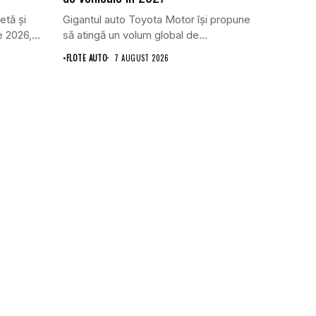
etă și
Gigantul auto Toyota Motor își propune
 2026,...
să atingă un volum global de...
•
FLOTE AUTO
7 AUGUST 2026