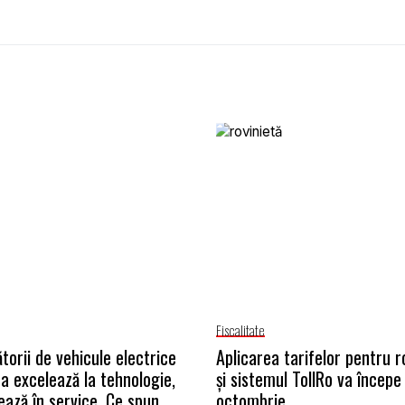
Fiscalitate
torii de vehicule electrice
Aplicarea tarifelor pentru r
na excelează la tehnologie,
și sistemul TollRo va începe 
ează în service. Ce spun
octombrie