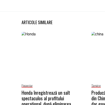
ARTICOLE SIMILARE
Financiar
Service
Honda înregistrează un salt
Producă
spectaculos al profitului
din Chi
operațional, după eliminarea
dar eșu