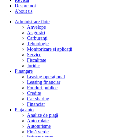
Revista
Despre noi
About us
Administrare flote
Anvelope
Asigurări
Carburanţi
Tehnologie
Monitorizare și aplicații
Service
Fiscalitate
Juridic
Finanţare
Leasing operaţional
Leasing financiar
Fonduri publice
Credite
Car sharing
Financiar
Piaţa auto
Analize de piață
Auto rulate
Autoturisme
Flotă verde