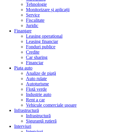
Tehnologie
Monitorizare și aplicații
Service
Fiscalitate
Juridic
Finanţare
Leasing operaţional
Leasing financiar
Fonduri publice
Credite
Car sharing
Financiar
Piaţa auto
Analize de piață
Auto rulate
Autoturisme
Flotă verde
Industrie auto
Rent a car
Vehicule comerciale uşoare
Infrastructură
Infrastructură
Siguranţă rutieră
Interviuri
Interviuri