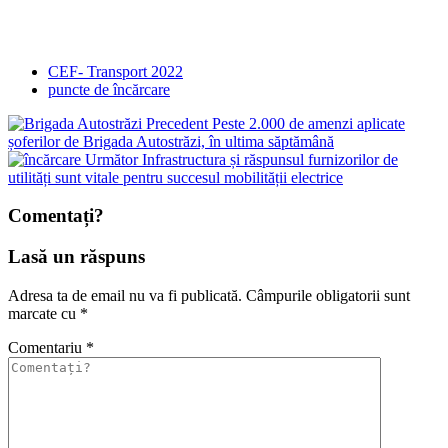
CEF- Transport 2022
puncte de încărcare
Precedent
Peste 2.000 de amenzi aplicate
șoferilor de Brigada Autostrăzi, în ultima săptămână
Următor
Infrastructura și răspunsul furnizorilor de
utilități sunt vitale pentru succesul mobilității electrice
Comentați?
Lasă un răspuns
Adresa ta de email nu va fi publicată.
Câmpurile obligatorii sunt
marcate cu
*
Comentariu
*