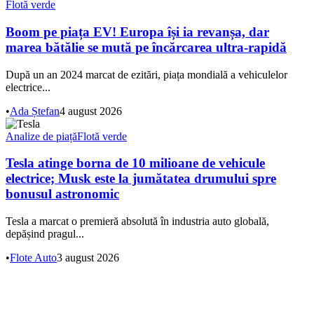
Flotă verde
Boom pe piața EV! Europa își ia revanșa, dar
marea bătălie se mută pe încărcarea ultra-rapidă
După un an 2024 marcat de ezitări, piața mondială a vehiculelor
electrice...
•
Ada Ștefan
4 august 2026
Analize de piață
Flotă verde
Tesla atinge borna de 10 milioane de vehicule
electrice; Musk este la jumătatea drumului spre
bonusul astronomic
Tesla a marcat o premieră absolută în industria auto globală,
depășind pragul...
•
Flote Auto
3 august 2026