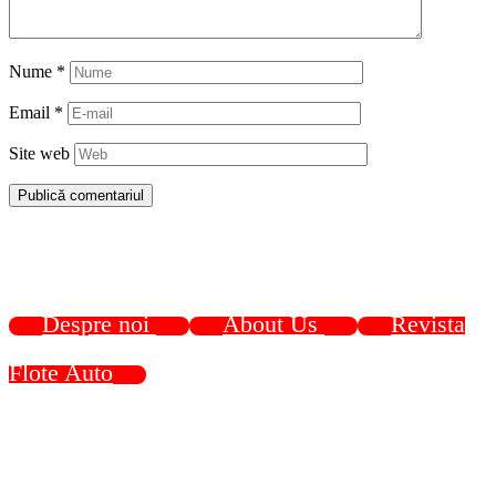
Nume
*
Email
*
Site web
Despre noi
About Us
Revista
Flote Auto