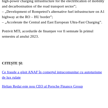
high-power charging infrastructure for the electrification of mobility
and decarbonisation of the road transport sector”;
– „Development of Rompetrol’s alternative fuel infrastructure on A1
highway at the RO – HU border”;
– „Accelerate the Central and East European Ultra-Fast Charging”.
Potrivit MTI, acordurile de finanțare vor fi semnate în primul
semestru al anului 2023.
CITEȘTE ȘI:
Ce fraude a găsit ANAF în comerțul intracomunitar cu autoturisme
de lux rulate
Helian Redai este nou CEO al Porsche Finance Group