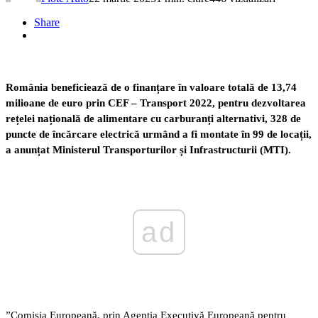
Share
România beneficiează de o finanțare în valoare totală de 13,74
milioane de euro prin CEF – Transport 2022, pentru dezvoltarea
rețelei națională de alimentare cu carburanți alternativi, 328 de
puncte de încărcare electrică urmând a fi montate în 99 de locații,
a anunțat Ministerul Transporturilor și Infrastructurii (MTI).
ad
”Comisia Europeană, prin Agenția Executivă Europeană pentru