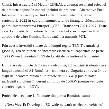
Climă, Infrastructură și Mediu (CINEA), a anunțat rezultatul selecției
de proiecte depuse în cadrul apelului de proiecte – Alternative Fuel
Infrastructure Facility – Unit Contributions, cut-off 3, lansat în
septembrie 2022 în cadrul instrumentului de finanțare „Mecanismul
pentru Interconectarea Europei” (CEF – Transport) 2021-2027. Toate
cele 3 aplicații de finanțare depuse în cadrul acestui apel au fost
aprobate de către Comisia Europeană”, a transmis MTI.
Prin aceste investiții situate de-a lungul rețelei TEN-T centrale și
globale, 328 de puncte de încărcare electrică cu capacitate de peste
150 kW vor fi montate în 99 de locații de pe teritoriul României.
Dintre aceste puncte de încărcare electrică, 12 benzinării situate de-a
lungul autostrăzii A1 România – frontiera cu Ungaria vor avea 24 de
stații de încărcare rapidă cu o putere de 300kW și posibilitatea
încărcării simultane în curent continuu de 150kW (pentru vehicule
electrice ușoare – LDV).
Proiectele acceptate la finanțare din partea României sunt:
– „Next Wav-E: Develop an EU-wide network of electric vehicles’