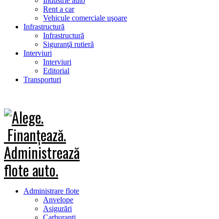
Industrie auto
Rent a car
Vehicule comerciale uşoare
Infrastructură
Infrastructură
Siguranţă rutieră
Interviuri
Interviuri
Editorial
Transporturi
Administrare flote
Anvelope
Asigurări
Carburanţi