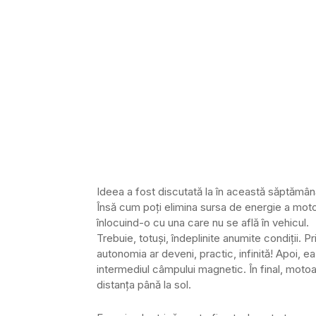
Ideea a fost discutată la în această săptămână
Însă cum poți elimina sursa de energie a motor
înlocuind-o cu una care nu se află în vehicul.
Trebuie, totuși, îndeplinite anumite condiții. P
autonomia ar deveni, practic, infinită! Apoi, ea 
intermediul câmpului magnetic. În final, motoar
distanța până la sol.