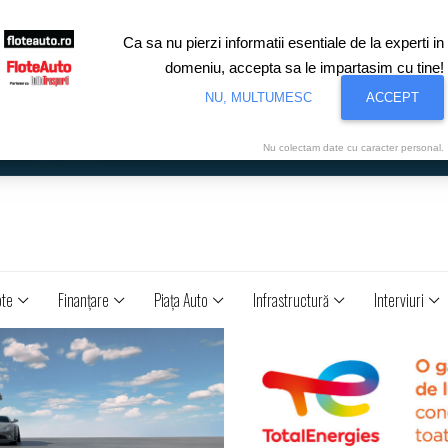
Ca sa nu pierzi informatii esentiale de la experti in
domeniu, accepta sa le impartasim cu tine!
NU, MULTUMESC
ACCEPT
Nu colectam date cu caracter personal.
ote
Finanţare
Piaţa Auto
Infrastructură
Interviuri