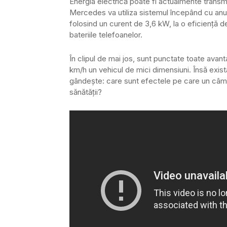
Energia electrică poate fi actualmente transm
Mercedes va utiliza sistemul începând cu anul v
folosind un curent de 3,6 kW, la o eficiență de
bateriile telefoanelor.
În clipul de mai jos, sunt punctate toate avan
km/h un vehicul de mici dimensiuni. Însă exis
gândește: care sunt efectele pe care un câmp 
sănătății?