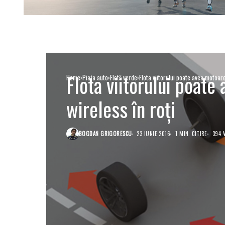
Flota viitorului poate
Home
Piaţa auto
Flotă verde
Flota viitorului poate avea motoare
wireless în roți
BOGDAN GRIGORESCU
23 IUNIE 2016
1 MIN. CITIRE
394 