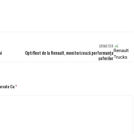
URMĂTOR
ui
Optifleet de la Renault, monitorizează performanța
șoferilor
Marcate Cu
*