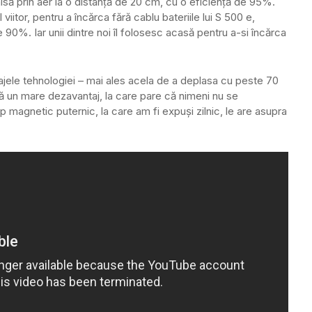
isă prin aer la o distanță de 20 cm, cu o eficiență de 95%.
iitor, pentru a încărca fără cablu bateriile lui S 500 e,
 90%. Iar unii dintre noi îl folosesc acasă pentru a-si încărca
tajele tehnologiei – mai ales acela de a deplasa cu peste 70
tă un mare dezavantaj, la care pare că nimeni nu se
magnetic puternic, la care am fi expuși zilnic, le are asupra