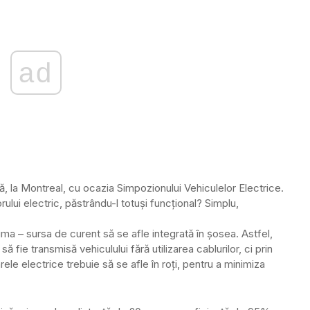
ad
, la Montreal, cu ocazia Simpozionului Vehiculelor Electrice.
ului electric, păstrându-l totuși funcțional? Simplu,
rima – sursa de curent să se afle integrată în șosea. Astfel,
să fie transmisă vehiculului fără utilizarea cablurilor, ci prin
ele electrice trebuie să se afle în roți, pentru a minimiza