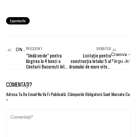
Exporturile
PRECEDENT
URMĂTOR
”Undă verde” pentru
Licitaţie pentru
lărgirea la 4 benzi a
construcția lotului 5 al
Centurii București între
drumului de mare viteză
DN 2 și Autostrada A2
Craiova - Târgu Jiu
COMENTAȚI?
Adresa Ta De Email Nu Va Fi Publicată.
Câmpurile Obligatorii Sunt Marcate Cu
*