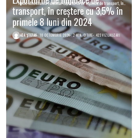
Home
Miscellanea
Financiar
Exporturile de mijloace de transport, în
transport, în creștere cu 3,5% în
creștere cu 3,5% în primele 8 luni din
2024
primele 8 luni din 2024
ADA ȘTEFAN
10 OCTOMBRIE 2024
2 MIN. CITIRE
423 VIZUALIZĂRI