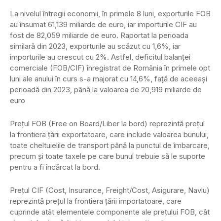
La nivelul întregii economii, în primele 8 luni, exporturile FOB
au însumat 61,139 miliarde de euro, iar importurile CIF au
fost de 82,059 miliarde de euro. Raportat la perioada
similară din 2023, exporturile au scăzut cu 1,6%, iar
importurile au crescut cu 2%. Astfel, deficitul balanţei
comerciale (FOB/CIF) înregistrat de România în primele opt
luni ale anului în curs s-a majorat cu 14,6%, faţă de aceeaşi
perioadă din 2023, până la valoarea de 20,919 miliarde de
euro
Prețul FOB (Free on Board/Liber la bord) reprezintă prețul
la frontiera țării exportatoare, care include valoarea bunului,
toate cheltuielile de transport până la punctul de îmbarcare,
precum și toate taxele pe care bunul trebuie să le suporte
pentru a fi încărcat la bord.
Prețul CIF (Cost, Insurance, Freight/Cost, Asigurare, Navlu)
reprezintă prețul la frontiera țării importatoare, care
cuprinde atât elementele componente ale prețului FOB, cât