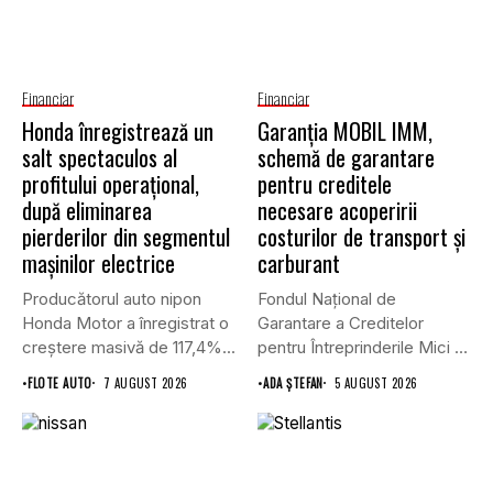
Financiar
Financiar
Honda înregistrează un
Garanţia MOBIL IMM,
salt spectaculos al
schemă de garantare
profitului operațional,
pentru creditele
după eliminarea
necesare acoperirii
pierderilor din segmentul
costurilor de transport şi
mașinilor electrice
carburant
Producătorul auto nipon
Fondul Național de
Honda Motor a înregistrat o
Garantare a Creditelor
creștere masivă de 117,4%...
pentru Întreprinderile Mici și
Mijlocii (FNGCIMM)...
•
FLOTE AUTO
7 AUGUST 2026
•
ADA ȘTEFAN
5 AUGUST 2026