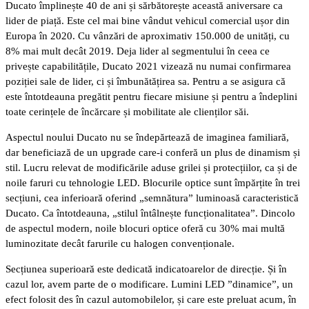
Ducato împlinește 40 de ani și sărbătorește această aniversare ca
lider de piață. Este cel mai bine vândut vehicul comercial ușor din
Europa în 2020. Cu vânzări de aproximativ 150.000 de unități, cu
8% mai mult decât 2019. Deja lider al segmentului în ceea ce
privește capabilitățile, Ducato 2021 vizează nu numai confirmarea
poziției sale de lider, ci și îmbunătățirea sa. Pentru a se asigura că
este întotdeauna pregătit pentru fiecare misiune și pentru a îndeplini
toate cerințele de încărcare și mobilitate ale clienților săi.
Aspectul noului Ducato nu se îndepărtează de imaginea familiară,
dar beneficiază de un upgrade care-i conferă un plus de dinamism și
stil. Lucru relevat de modificările aduse grilei și protecțiilor, ca și de
noile faruri cu tehnologie LED. Blocurile optice sunt împărțite în trei
secțiuni, cea inferioară oferind „semnătura” luminoasă caracteristică
Ducato. Ca întotdeauna, „stilul întâlnește funcționalitatea”. Dincolo
de aspectul modern, noile blocuri optice oferă cu 30% mai multă
luminozitate decât farurile cu halogen convenționale.
Secțiunea superioară este dedicată indicatoarelor de direcție. Și în
cazul lor, avem parte de o modificare. Lumini LED ”dinamice”, un
efect folosit des în cazul automobilelor, și care este preluat acum, în