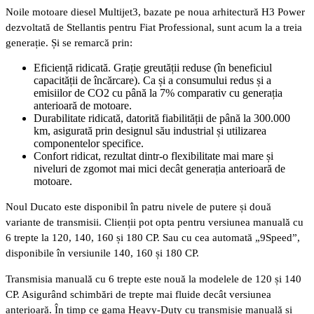
Noile motoare diesel Multijet3, bazate pe noua arhitectură H3 Power
dezvoltată de Stellantis pentru Fiat Professional, sunt acum la a treia
generație. Și se remarcă prin:
Eficiență ridicată. Grație greutății reduse (în beneficiul
capacității de încărcare). Ca și a consumului redus și a
emisiilor de CO2 cu până la 7% comparativ cu generația
anterioară de motoare.
Durabilitate ridicată, datorită fiabilității de până la 300.000
km, asigurată prin designul său industrial și utilizarea
componentelor specifice.
Confort ridicat, rezultat dintr-o flexibilitate mai mare și
niveluri de zgomot mai mici decât generația anterioară de
motoare.
Noul Ducato este disponibil în patru nivele de putere și două
variante de transmisii. Clienții pot opta pentru versiunea manuală cu
6 trepte la 120, 140, 160 și 180 CP. Sau cu cea automată „9Speed”,
disponibile în versiunile 140, 160 și 180 CP.
Transmisia manuală cu 6 trepte este nouă la modelele de 120 și 140
CP. Asigurând schimbări de trepte mai fluide decât versiunea
anterioară. În timp ce gama Heavy-Duty cu transmisie manuală și