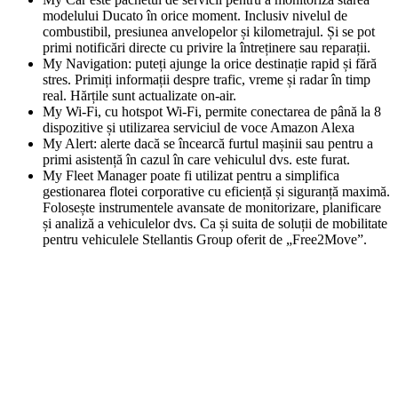
modelului Ducato în orice moment. Inclusiv nivelul de
combustibil, presiunea anvelopelor și kilometrajul. Și se pot
primi notificări directe cu privire la întreținere sau reparații.
My Navigation: puteți ajunge la orice destinație rapid și fără
stres. Primiți informații despre trafic, vreme și radar în timp
real. Hărțile sunt actualizate on-air.
My Wi-Fi, cu hotspot Wi-Fi, permite conectarea de până la 8
dispozitive și utilizarea serviciul de voce Amazon Alexa
My Alert: alerte dacă se încearcă furtul mașinii sau pentru a
primi asistență în cazul în care vehiculul dvs. este furat.
My Fleet Manager poate fi utilizat pentru a simplifica
gestionarea flotei corporative cu eficiență și siguranță maximă.
Folosește instrumentele avansate de monitorizare, planificare
și analiză a vehiculelor dvs. Ca și suita de soluții de mobilitate
pentru vehiculele Stellantis Group oferit de „Free2Move”.