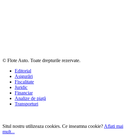
© Flote Auto. Toate drepturile rezervate.
Editorial
Asigurări
Fiscalitate
Juridic
Financiar
Analize de piață
Transporturi
Situl nostru utilizeaza cookies. Ce inseamna cookie?
Aflati mai
mult...