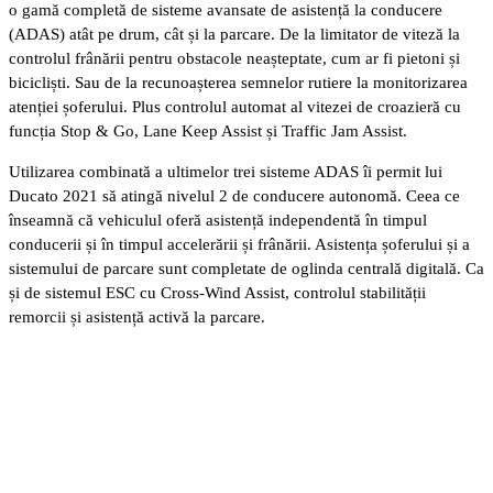
o gamă completă de sisteme avansate de asistență la conducere
(ADAS) atât pe drum, cât și la parcare. De la limitator de viteză la
controlul frânării pentru obstacole neașteptate, cum ar fi pietoni și
bicicliști. Sau de la recunoașterea semnelor rutiere la monitorizarea
atenției șoferului. Plus controlul automat al vitezei de croazieră cu
funcția Stop & Go, Lane Keep Assist și Traffic Jam Assist.
Utilizarea combinată a ultimelor trei sisteme ADAS îi permit lui
Ducato 2021 să atingă nivelul 2 de conducere autonomă. Ceea ce
înseamnă că vehiculul oferă asistență independentă în timpul
conducerii și în timpul accelerării și frânării. Asistența șoferului și a
sistemului de parcare sunt completate de oglinda centrală digitală. Ca
și de sistemul ESC cu Cross-Wind Assist, controlul stabilității
remorcii și asistență activă la parcare.