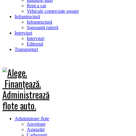
Industrie auto
Rent a car
Vehicule comerciale uşoare
Infrastructură
Infrastructură
Siguranţă rutieră
Interviuri
Interviuri
Editorial
Transporturi
Administrare flote
Anvelope
Asigurări
Carburanţi