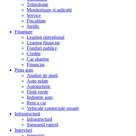
Tehnologie
Monitorizare și aplicații
Service
Fiscalitate
Juridic
Finanţare
Leasing operaţional
Leasing financiar
Fonduri publice
Credite
Car sharing
Financiar
Piaţa auto
Analize de piață
Auto rulate
Autoturisme
Flotă verde
Industrie auto
Rent a car
Vehicule comerciale uşoare
Infrastructură
Infrastructură
Siguranţă rutieră
Interviuri
Interviuri