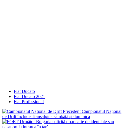
Fiat Ducato
Fiat Ducato 2021
Fiat Professional
Precedent
Campionatul Național
de Drift închide Transalpina sâmbătă și duminică
Următor
Bulgaria solicită doar carte de identitate sau
pașaport la intrarea în țară