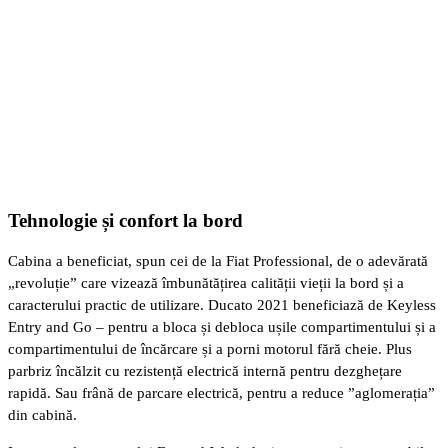
Tehnologie și confort la bord
Cabina a beneficiat, spun cei de la Fiat Professional, de o adevărată
„revoluție” care vizează îmbunătățirea calității vieții la bord și a
caracterului practic de utilizare. Ducato 2021 beneficiază de Keyless
Entry and Go – pentru a bloca și debloca ușile compartimentului și a
compartimentului de încărcare și a porni motorul fără cheie. Plus
parbriz încălzit cu rezistență electrică internă pentru dezghețare
rapidă. Sau frână de parcare electrică, pentru a reduce ”aglomerația”
din cabină.