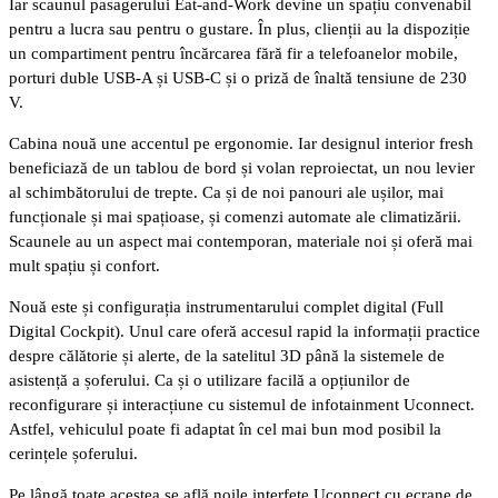
Iar scaunul pasagerului Eat-and-Work devine un spațiu convenabil
pentru a lucra sau pentru o gustare.
În plus, clienții au la dispoziție
un compartiment pentru încărcarea fără fir a telefoanelor mobile,
porturi duble USB-A și USB-C și o priză de înaltă tensiune de 230
V.
Cabina nouă une accentul pe ergonomie. Iar designul interior fresh
beneficiază de un tablou de bord și volan reproiectat, un nou levier
al schimbătorului de trepte. Ca și de noi panouri ale ușilor, mai
funcționale și mai spațioase, și comenzi automate ale climatizării.
Scaunele au un aspect mai contemporan, materiale noi și oferă mai
mult spațiu și confort.
Nouă este și configurația instrumentarului complet digital (Full
Digital Cockpit). Unul care oferă accesul rapid la informații practice
despre călătorie și alerte, de la satelitul 3D până la sistemele de
asistență a șoferului. Ca și o utilizare facilă a opțiunilor de
reconfigurare și interacțiune cu sistemul de infotainment Uconnect.
Astfel, vehiculul poate fi adaptat în cel mai bun mod posibil la
cerințele șoferului.
Pe lângă toate acestea se află noile interfețe Uconnect cu ecrane de