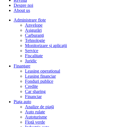
Revista
Despre noi
About us
Administrare flote
Anvelope
Asigurări
Carburanţi
Tehnologie
Monitorizare și aplicații
Service
Fiscalitate
Juridic
Finanţare
Leasing operaţional
Leasing financiar
Fonduri publice
Credite
Car sharing
Financiar
Piaţa auto
Analize de piață
Auto rulate
Autoturisme
Flotă verde