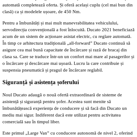
automată completează oferta. Și oferă același cuplu (cel mai bun din
clasă) ca și modelele ușoare, de 450 Nm.
Pentru a îmbunătăți și mai mult manevrabilitatea vehiculului,
servodirecția convențională a fost înlocuită. Ducato 2021 beneficiază
acum de un sistem de acționare asistat electric, cu reglare automată.
În timp ce arhitectura tradițională „all-forward” Ducato continuă să
asigure cea mai bună capacitate de încărcare și rază de bracaj din
clasa sa. Care se traduce într-un un confort mai mare al pasagerilor și
o încărcare și descărcare mai ușoară. Lucru la care contribuie și
suspensia pneumatică și pragul de încărcare reglabil.
Siguranță și asistența șoferului
Noul Ducato adaugă o nouă ofertă extraordinară de sisteme de
asistență și siguranță pentru șofer. Acestea sunt menite să
îmbunătățească experiența de conducere și să facă din Ducato un
mediu mai sigur. Indiferent dacă este utilizat pentru activitatea
comercială sau în timpul liber.
Este primul „Large Van” cu conducere autonomă de nivel 2, oferind