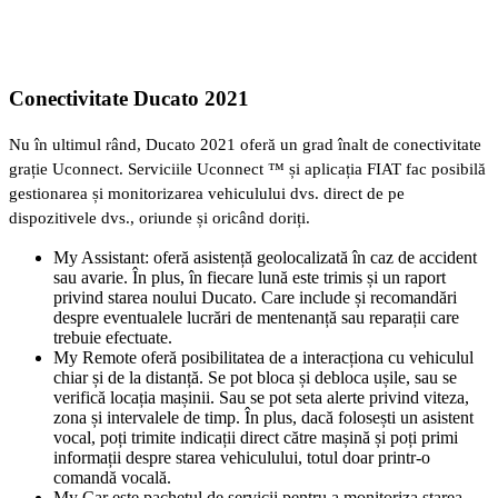
Conectivitate Ducato 2021
Nu în ultimul rând, Ducato 2021 oferă un grad înalt de conectivitate
grație Uconnect. Serviciile Uconnect ™ și aplicația FIAT fac posibilă
gestionarea și monitorizarea vehiculului dvs. direct de pe
dispozitivele dvs., oriunde și oricând doriți.
My Assistant: oferă asistență geolocalizată în caz de accident
sau avarie. În plus, în fiecare lună este trimis și un raport
privind starea noului Ducato. Care include și recomandări
despre eventualele lucrări de mentenanță sau reparații care
trebuie efectuate.
My Remote oferă posibilitatea de a interacționa cu vehiculul
chiar și de la distanță. Se pot bloca și debloca ușile, sau se
verifică locația mașinii. Sau se pot seta alerte privind viteza,
zona și intervalele de timp. În plus, dacă folosești un asistent
vocal, poți trimite indicații direct către mașină și poți primi
informații despre starea vehiculului, totul doar printr-o
comandă vocală.
My Car este pachetul de servicii pentru a monitoriza starea