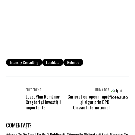
Intensity Consulting
Loialitate
Retentie
PRECEDENT
URMĂTOR
LeasePlan România:
Curierat european rapid
Creşteri şi investiţii
şi sigur prin DPD
importante
Classic International
COMENTAȚI?
Adresa Ta De Email Nu Va Fi Publicată.
Câmpurile Obligatorii Sunt Marcate Cu