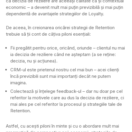
că decizia de reziliere are aceeaşi calitate ca şi contextual
economic – a devenit mult mai puţin previzibilă şi mai puţin
dependentă de avantajele strategiilor de Loyalty.
De aceea, în creionarea oricărei strategii de Retention
trebuie să ţii cont de câţiva piloni esenţiali:
Fii pregătit pentru orice, oricând, oriunde – clientul nu mai
ia decizia de reziliere când ne aşteptam (a se reţine:
decizia, nu şi acţiunea).
CRM-ul este prietenul nostru cel mai bun – acei clienţi
încă previzibili sunt mai importanţi decât ne putem
imagina.
Colectează şi înţelege feedback-ul – dar nu doar pe cel
referitor la motivele care au dus la decizia de reziliere, ci
mai ales pe cel referitor la procesul şi strategiile tale de
Retention.
Astfel, cu aceşti piloni în minte şi cu o abordare mult mai