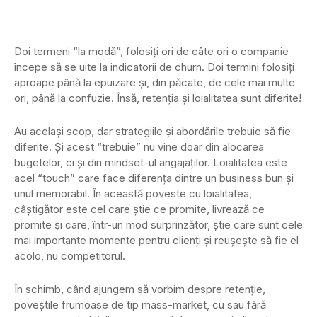
Doi termeni “la modă”, folosiţi ori de câte ori o companie
începe să se uite la indicatorii de churn. Doi termini folosiţi
aproape până la epuizare şi, din păcate, de cele mai multe
ori, până la confuzie. Însă, retenţia şi loialitatea sunt diferite!
Au acelaşi scop, dar strategiile şi abordările trebuie să fie
diferite. Şi acest “trebuie” nu vine doar din alocarea
bugetelor, ci şi din mindset-ul angajaţilor. Loialitatea este
acel “touch” care face diferenţa dintre un business bun şi
unul memorabil. În această poveste cu loialitatea,
câştigător este cel care ştie ce promite, livrează ce
promite şi care, într-un mod surprinzător, ştie care sunt cele
mai importante momente pentru clienţi şi reuşeşte să fie el
acolo, nu competitorul.
În schimb, când ajungem să vorbim despre retenţie,
poveştile frumoase de tip mass-market, cu sau fără