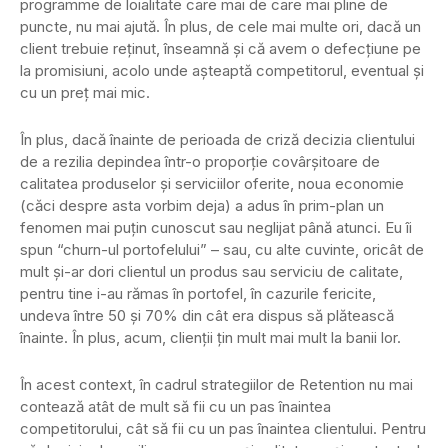
programme de loialitate care mai de care mai pline de
puncte, nu mai ajută. În plus, de cele mai multe ori, dacă un
client trebuie reţinut, înseamnă şi că avem o defecţiune pe
la promisiuni, acolo unde aşteaptă competitorul, eventual şi
cu un preţ mai mic.
În plus, dacă înainte de perioada de criză decizia clientului
de a rezilia depindea într-o proporţie covârşitoare de
calitatea produselor şi serviciilor oferite, noua economie
(căci despre asta vorbim deja) a adus în prim-plan un
fenomen mai puţin cunoscut sau neglijat până atunci. Eu îi
spun “churn-ul portofelului” – sau, cu alte cuvinte, oricât de
mult şi-ar dori clientul un produs sau serviciu de calitate,
pentru tine i-au rămas în portofel, în cazurile fericite,
undeva între 50 şi 70% din cât era dispus să plătească
înainte. În plus, acum, clienţii ţin mult mai mult la banii lor.
În acest context, în cadrul strategiilor de Retention nu mai
contează atât de mult să fii cu un pas înaintea
competitorului, cât să fii cu un pas înaintea clientului. Pentru