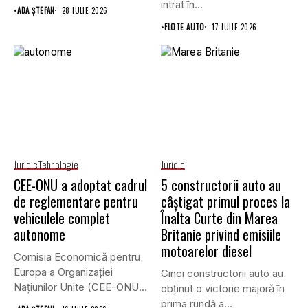
doar...
intrat în...
•
ADA ȘTEFAN
28 IULIE 2026
•
FLOTE AUTO
17 IULIE 2026
Juridic
Tehnologie
Juridic
CEE-ONU a adoptat cadrul
5 constructorii auto au
de reglementare pentru
câștigat primul proces la
vehiculele complet
Înalta Curte din Marea
autonome
Britanie privind emisiile
motoarelor diesel
Comisia Economică pentru
Europa a Organizației
Cinci constructorii auto au
Națiunilor Unite (CEE-ONU)
obținut o victorie majoră în
a adoptat primul...
prima rundă a...