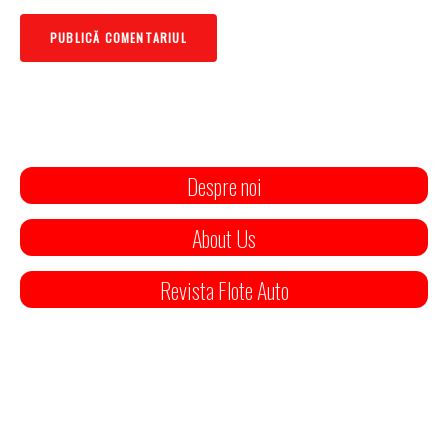
Despre noi
About Us
Revista Flote Auto