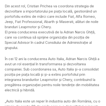
Din acest rol, Cristian Prichea va coordona strategia de
dezvoltare a importatorului pe piața locală, gestionând un
portofoliu extins de mărci care include Fiat, Alfa Romeo,
Jeep, Fiat Professional, Abarth și Maserati, alături de noile
branduri Leapmotor și Chery.
El preia conducerea executivă de la Adrian Narcis Ghiță,
care va continua să sprijine organizația din poziția de
Special Advisor în cadrul Consiliului de Administrație al
grupului.
În cei 12 ani la conducerea Auto Italia, Adrian Narcis Ghiță a
avut un rol esențial în transformarea și dezvoltarea
companiei. Sub coordonarea sa, Auto Italia și-a consolidat
poziția pe piața locală și și-a extins portofoliul prin
integrarea brandurilor Leapmotor și Chery, contribuind la
pregătirea organizației pentru noile tendințe din mobilitatea
electrică și hibridă.
„Auto Italia este un reper în industria auto din România, cu o