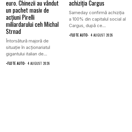
euro. Chinezii au vândut
achiziția Cargus
un pachet masiv de
Sameday confirmă achiziția
acțiuni Pirelli
a 100% din capitalul social al
miliardarului ceh Michal
Cargus, după ce...
Strnad
•
FLOTE AUTO
4 AUGUST 2026
Întorsătură majoră de
situație în acționariatul
gigantului italian de
anvelope Pirelli.
•
FLOTE AUTO
4 AUGUST 2026
Conglomeratul...