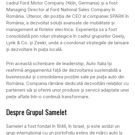
cadrul Ford Motor Company (Köln, Germania) și a fost
Managing Director al Ford National Sales Company în
România. Ulterior, din poziția de CEO al companiei SPARK în
România, a dezvoltat soluții avansate de mobilitate și
management al flotelor electrice. Experiența sa a fost
consolidată prin roluri strategice în cadrul grupurilor Geely,
Lynk & Co. și Zeekr, unde a coordonat strategiile de lansare
și dezvoltare în piața locală.
Prin această schimbare de leadership, Auto Italia își
reafirmă angajamentul față de dezvoltarea sustenabilă a
businessului și consolidarea poziției sale pe piața auto din
România. Compania rămâne dedicată dezvoltării relațiilor cu
partenerii săi și oferirii unor produse și servicii adaptate unei
piețe aflate într-o continuă transformare.
Despre Grupul Samelet
Samelet a fost fondat în 1946, în Israel, și este astăzi un
grup internațional cu un portofoliu extins de mărci auto la