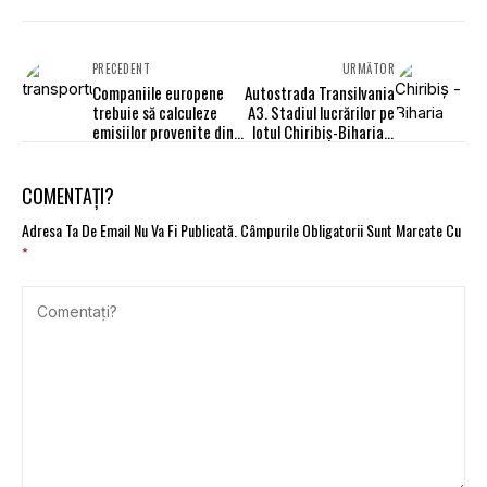
PRECEDENT
URMĂTOR
Companiile europene
Autostrada Transilvania
trebuie să calculeze
A3. Stadiul lucrărilor pe
emisiilor provenite din
lotul Chiribiș-Biharia a
transporturi după o
depășit 50%
formulă unică.
Raportarea este, însă,
COMENTAȚI?
voluntară
Adresa Ta De Email Nu Va Fi Publicată.
Câmpurile Obligatorii Sunt Marcate Cu
*