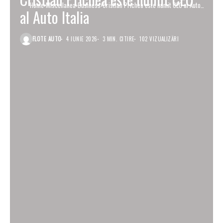
Home
Miscellanea
Business
Cristian Prichea este numit CEO al Auto
al Auto Italia
Italia
FLOTE AUTO
4 IUNIE 2026
3 MIN. CITIRE
102 VIZUALIZĂRI