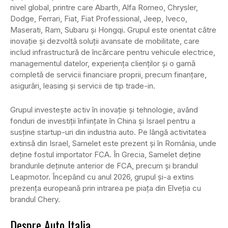
nivel global, printre care Abarth, Alfa Romeo, Chrysler,
Dodge, Ferrari, Fiat, Fiat Professional, Jeep, Iveco,
Maserati, Ram, Subaru și Hongqi. Grupul este orientat către
inovație și dezvoltă soluții avansate de mobilitate, care
includ infrastructură de încărcare pentru vehicule electrice,
managementul datelor, experiența clienților și o gamă
completă de servicii financiare proprii, precum finanțare,
asigurări, leasing și servicii de tip trade-in.
Grupul investește activ în inovație și tehnologie, având
fonduri de investiții înființate în China și Israel pentru a
susține startup-uri din industria auto. Pe lângă activitatea
extinsă din Israel, Samelet este prezent și în România, unde
deține fostul importator FCA. În Grecia, Samelet deține
brandurile deținute anterior de FCA, precum și brandul
Leapmotor. Începând cu anul 2026, grupul și-a extins
prezența europeană prin intrarea pe piața din Elveția cu
brandul Chery.
Despre Auto Italia