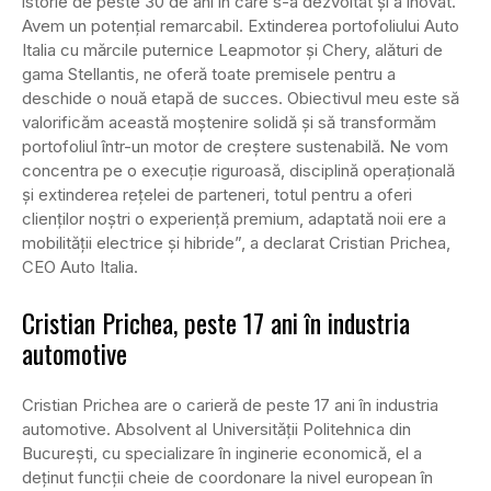
istorie de peste 30 de ani în care s-a dezvoltat și a inovat.
Avem un potențial remarcabil. Extinderea portofoliului Auto
Italia cu mărcile puternice Leapmotor și Chery, alături de
gama Stellantis, ne oferă toate premisele pentru a
deschide o nouă etapă de succes. Obiectivul meu este să
valorificăm această moștenire solidă și să transformăm
portofoliul într-un motor de creștere sustenabilă. Ne vom
concentra pe o execuție riguroasă, disciplină operațională
și extinderea rețelei de parteneri, totul pentru a oferi
clienților noștri o experiență premium, adaptată noii ere a
mobilității electrice și hibride”, a declarat Cristian Prichea,
CEO Auto Italia.
Cristian Prichea, peste 17 ani în industria
automotive
Cristian Prichea are o carieră de peste 17 ani în industria
automotive. Absolvent al Universității Politehnica din
București, cu specializare în inginerie economică, el a
deținut funcții cheie de coordonare la nivel european în