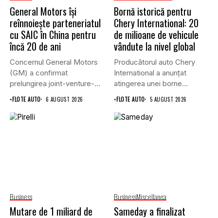
General Motors își
Bornă istorică pentru
reînnoiește parteneriatul
Chery International: 20
cu SAIC în China pentru
de milioane de vehicule
încă 20 de ani
vândute la nivel global
Concernul General Motors
Producătorul auto Chery
(GM) a confirmat
International a anunțat
prelungirea joint-venture-
atingerea unei borne
ului său cu grupul chinez...
istorice în industria...
•
FLOTE AUTO
6 AUGUST 2026
•
FLOTE AUTO
5 AUGUST 2026
Business
Business
Miscellanea
Mutare de 1 miliard de
Sameday a finalizat