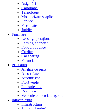
Asigurări
Carburanţi
Tehnologie
Monitorizare și aplicații
Service
Fiscalitate
Juridic
Finanţare
Leasing operaţional
Leasing financiar
Fonduri publice
Credite
Car sharing
Financiar
Piaţa auto
Analize de piață
Auto rulate
Autoturisme
Flotă verde
Industrie auto
Rent a car
Vehicule comerciale uşoare
Infrastructură
Infrastructură
Siguranţă rutieră