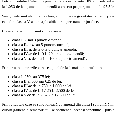
Potrivit Codului Rutier, un punct amendă reprezintă 10% din salariul mi
la 1.050 de lei, punctul de amendă a crescut proporţional, de la 97,5 l
Sancţiunile sunt stabilite pe clase, în funcţie de gravitatea faptelor şi 
cele din clasa a V-a sunt aplicabile strict persoanelor juridice.
Clasele de sancţiuni sunt urmatoarele:
clasa I: 2 sau 3 puncte-amendă;
clasa a II-a: 4 sau 5 puncte-amendă;
clasa a III-a: de la 6 la 8 puncte-amendă;
clasa a IV-a: de la 9 la 20 de puncte-amendă;
clasa a V-a: de la 21 la 100 de puncte-amendă.
Prin urmare, amenzile care se aplică de la 1 mai sunt următoarele:
clasa I: 250 sau 375 lei;
clasa a II-a: 500 sau 625 de lei;
clasa a III-a: de la 750 la 1.000 de lei;
clasa a IV-a: de la 1.125 la 2.500 de lei.
clasa a V-a: de la 2.625 la 12.500 de lei
Printre faptele care se sancţionează cu amenzi din clasa I se numără ma
culorii galbene a semaforului. De asemenea, aceeaşi sancţiune – plus d