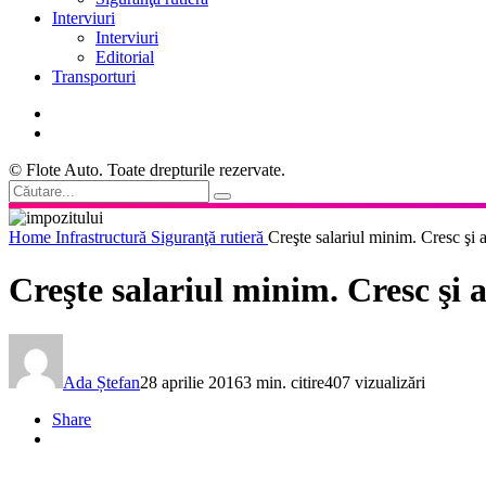
Interviuri
Interviuri
Editorial
Transporturi
© Flote Auto. Toate drepturile rezervate.
Home
Infrastructură
Siguranţă rutieră
Creşte salariul minim. Cresc şi 
Creşte salariul minim. Cresc şi 
Ada Ștefan
28 aprilie 2016
3 min. citire
407 vizualizări
Share