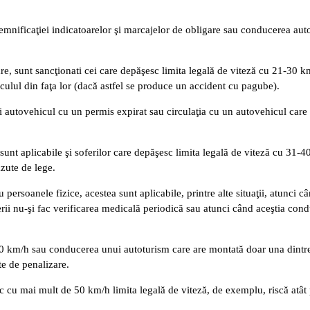
emnificaţiei indicatoarelor şi marcajelor de obligare sau conducerea aut
e, sunt sancţionati cei care depăşesc limita legală de viteză cu 21-30 km
iculul din faţa lor (dacă astfel se produce un accident cu pagube).
autovehicul cu un permis expirat sau circulaţia cu un autovehicul care a
t aplicabile şi soferilor care depăşesc limita legală de viteză cu 31-40 
ăzute de lege.
 persoanele fizice, acestea sunt aplicabile, printre alte situaţii, atunci 
oferii nu-şi fac verificarea medicală periodică sau atunci când aceştia co
50 km/h sau conducerea unui autoturism care are montată doar una dintre
e de penalizare.
c cu mai mult de 50 km/h limita legală de viteză, de exemplu, riscă atât