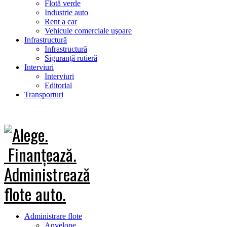
Flotă verde
Industrie auto
Rent a car
Vehicule comerciale uşoare
Infrastructură
Infrastructură
Siguranţă rutieră
Interviuri
Interviuri
Editorial
Transporturi
Administrare flote
Anvelope