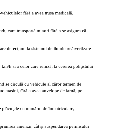
ovehiculelor fără a avea trusa medicală,
/h, care transportă minori fără a se asigura că
re defecţiuni la sistemul de iluminare/avertizare
km/h sau celor care refuză, la cererea poliţistului
când se circulă cu vehicule al căror termen de
nduc maşini, fără a avea anvelope de iarnă, pe
 plăcuţele cu numărul de înmatriculare,
 primirea amenzii, cât şi suspendarea permisului