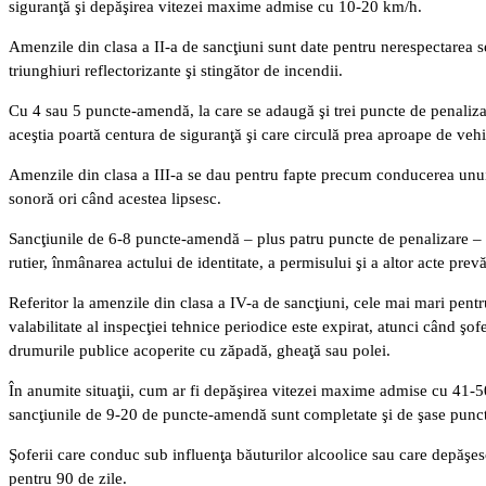
siguranţă şi depăşirea vitezei maxime admise cu 10-20 km/h.
Amenzile din clasa a II-a de sancţiuni sunt date pentru nerespectarea s
triunghiuri reflectorizante şi stingător de incendii.
Cu 4 sau 5 puncte-amendă, la care se adaugă şi trei puncte de penalizar
aceştia poartă centura de siguranţă şi care circulă prea aproape de veh
Amenzile din clasa a III-a se dau pentru fapte precum conducerea unui 
sonoră ori când acestea lipsesc.
Sancţiunile de 6-8 puncte-amendă – plus patru puncte de penalizare – sun
rutier, înmânarea actului de identitate, a permisului şi a altor acte prev
Referitor la amenzile din clasa a IV-a de sancţiuni, cele mai mari pentru
valabilitate al inspecţiei tehnice periodice este expirat, atunci când ş
drumurile publice acoperite cu zăpadă, gheaţă sau polei.
În anumite situaţii, cum ar fi depăşirea vitezei maxime admise cu 41-
sancţiunile de 9-20 de puncte-amendă sunt completate şi de şase punct
Şoferii care conduc sub influenţa băuturilor alcoolice sau care depăşes
pentru 90 de zile.