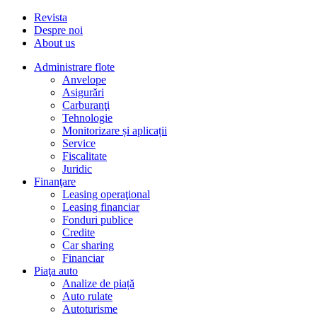
Revista
Despre noi
About us
Administrare flote
Anvelope
Asigurări
Carburanţi
Tehnologie
Monitorizare și aplicații
Service
Fiscalitate
Juridic
Finanţare
Leasing operaţional
Leasing financiar
Fonduri publice
Credite
Car sharing
Financiar
Piaţa auto
Analize de piață
Auto rulate
Autoturisme