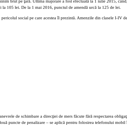
nim brut pe ţară. Ultima majorare a fost efectuată la 1 iulie 2015, când
ei la 105 lei. De la 1 mai 2016, punctul de amendă urcă la 125 de lei.
de pericolul social pe care acestea îl prezintă. Amenzile din clasele I-IV d
nevrele de schimbare a direcţiei de mers făcute fără respectarea obligaţ
ouă puncte de penalizare – se aplică pentru folosirea telefonului mobil 