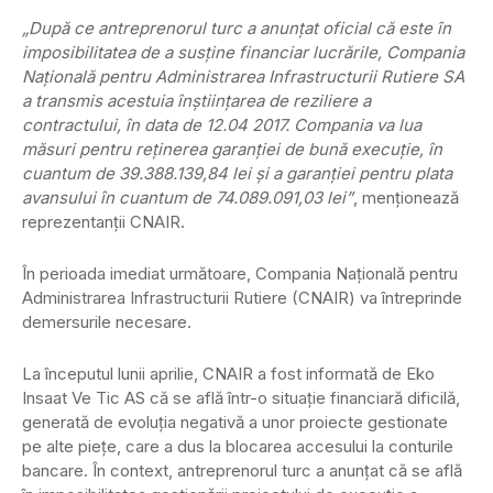
„După ce antreprenorul turc a anunţat oficial că este în
imposibilitatea de a susţine financiar lucrările, Compania
Naţională pentru Administrarea Infrastructurii Rutiere SA
a transmis acestuia înştiinţarea de reziliere a
contractului, în data de 12.04 2017. Compania va lua
măsuri pentru reţinerea garanţiei de bună execuţie, în
cuantum de 39.388.139,84 lei şi a garanţiei pentru plata
avansului în cuantum de 74.089.091,03 lei”
, menţionează
reprezentanţii CNAIR.
În perioada imediat următoare, Compania Naţională pentru
Administrarea Infrastructurii Rutiere (CNAIR) va întreprinde
demersurile necesare.
La începutul lunii aprilie, CNAIR a fost informată de Eko
Insaat Ve Tic AS că se află într-o situaţie financiară dificilă,
generată de evoluţia negativă a unor proiecte gestionate
pe alte pieţe, care a dus la blocarea accesului la conturile
bancare. În context, antreprenorul turc a anunţat că se află