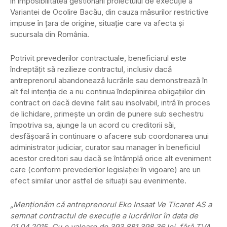
în imposibilitatea gestionării proiectului de execuţie a
Variantei de Ocolire Bacău, din cauza măsurilor restrictive
impuse în ţara de origine, situaţie care va afecta şi
sucursala din România.
Potrivit prevederilor contractuale, beneficiarul este
îndreptăţit să rezilieze contractul, inclusiv dacă
antreprenorul abandonează lucrările sau demonstrează în
alt fel intenţia de a nu continua îndeplinirea obligaţiilor din
contract ori dacă devine falit sau insolvabil, intră în proces
de lichidare, primeşte un ordin de punere sub sechestru
împotriva sa, ajunge la un acord cu creditorii săi,
desfăşoară în continuare o afacere sub coordonarea unui
administrator judiciar, curator sau manager în beneficiul
acestor creditori sau dacă se întâmplă orice alt eveniment
care (conform prevederilor legislaţiei în vigoare) are un
efect similar unor astfel de situaţii sau evenimente.
„Menţionăm că antreprenorul Eko Insaat Ve Ticaret AS a
semnat contractul de execuţie a lucrărilor în data de
01.04.2015. Cu o valoare de 393.881.398,36 lei, fără TVA,