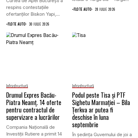
Curtea de Apel București a
Cărbunești,...
respins contestațiile
•
FLOTE AUTO
28 IULIE 2026
ofertanților Biskon Yapi,
Straco și...
•
FLOTE AUTO
30 IULIE 2026
Infrastructură
Infrastructură
Drumul Expres Bacău-
Podul peste Tisa și PTF
Piatra Neamț. 14 oferte
Sighetu Marmației – Bila
pentru contractul de
Țerkva ar putea fi
supervizare a lucrărilor
deschise în luna
septembrie
Compania Națională de
Investiții Rutiere a primit 14
În ședința Guvernului de joi a