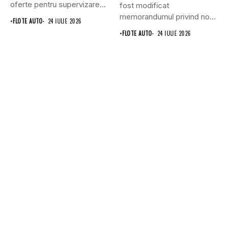
oferte pentru supervizarea
fost modificat
lucrărilor...
memorandumul privind noul
•
FLOTE AUTO
24 IULIE 2026
punct...
•
FLOTE AUTO
24 IULIE 2026