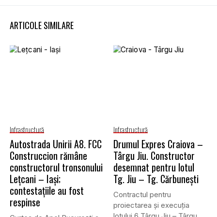
ARTICOLE SIMILARE
Infrastructură
Infrastructură
Autostrada Unirii A8. FCC
Drumul Expres Craiova –
Construccion rămâne
Târgu Jiu. Constructor
constructorul tronsonului
desemnat pentru lotul
Lețcani – Iași;
Tg. Jiu – Tg. Cărbunești
contestațiile au fost
Contractul pentru
respinse
proiectarea și execuția
lotului 6 Târgu Jiu – Târgu