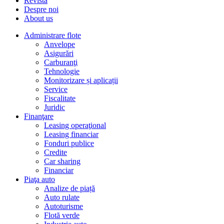
Revista
Despre noi
About us
Administrare flote
Anvelope
Asigurări
Carburanţi
Tehnologie
Monitorizare și aplicații
Service
Fiscalitate
Juridic
Finanţare
Leasing operaţional
Leasing financiar
Fonduri publice
Credite
Car sharing
Financiar
Piaţa auto
Analize de piață
Auto rulate
Autoturisme
Flotă verde