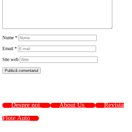
Nume
*
Email
*
Site web
Despre noi
About Us
Revista
Flote Auto