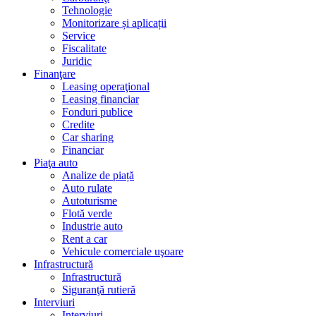
Tehnologie
Monitorizare și aplicații
Service
Fiscalitate
Juridic
Finanţare
Leasing operaţional
Leasing financiar
Fonduri publice
Credite
Car sharing
Financiar
Piaţa auto
Analize de piață
Auto rulate
Autoturisme
Flotă verde
Industrie auto
Rent a car
Vehicule comerciale uşoare
Infrastructură
Infrastructură
Siguranţă rutieră
Interviuri
Interviuri