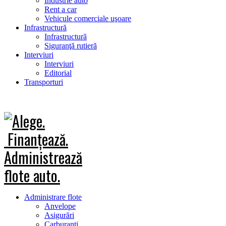
Industrie auto
Rent a car
Vehicule comerciale uşoare
Infrastructură
Infrastructură
Siguranţă rutieră
Interviuri
Interviuri
Editorial
Transporturi
Administrare flote
Anvelope
Asigurări
Carburanţi