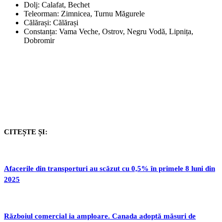
Dolj: Calafat, Bechet
Teleorman: Zimnicea, Turnu Măgurele
Călărași: Călărași
Constanța: Vama Veche, Ostrov, Negru Vodă, Lipnița,
Dobromir
CITEȘTE ȘI:
Afacerile din transporturi au scăzut cu 0,5% în primele 8 luni din
2025
Războiul comercial ia amploare. Canada adoptă măsuri de