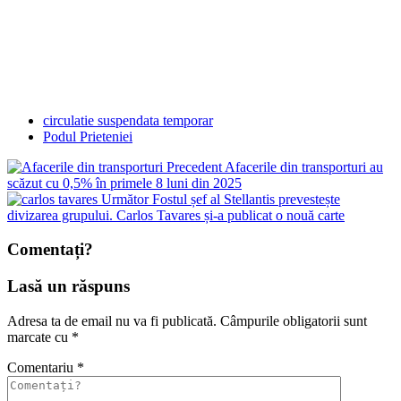
circulatie suspendata temporar
Podul Prieteniei
Precedent
Afacerile din transporturi au
scăzut cu 0,5% în primele 8 luni din 2025
Următor
Fostul șef al Stellantis prevestește
divizarea grupului. Carlos Tavares și-a publicat o nouă carte
Comentați?
Lasă un răspuns
Adresa ta de email nu va fi publicată.
Câmpurile obligatorii sunt
marcate cu
*
Comentariu
*