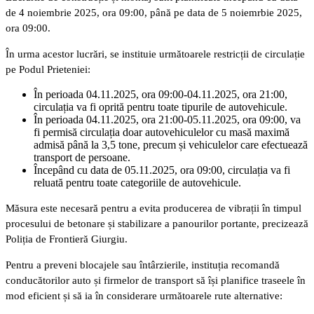
de 4 noiembrie 2025, ora 09:00, până pe data de 5 noiemrbie 2025,
ora 09:00.
În urma acestor lucrări, se instituie următoarele restricții de circulație
pe Podul Prieteniei:
În perioada 04.11.2025, ora 09:00-04.11.2025, ora 21:00,
circulația va fi oprită pentru toate tipurile de autovehicule.
În perioada 04.11.2025, ora 21:00-05.11.2025, ora 09:00, va
fi permisă circulația doar autovehiculelor cu masă maximă
admisă până la 3,5 tone, precum și vehiculelor care efectuează
transport de persoane.
Începând cu data de 05.11.2025, ora 09:00, circulația va fi
reluată pentru toate categoriile de autovehicule.
Măsura este necesară pentru a evita producerea de vibrații în timpul
procesului de betonare și stabilizare a panourilor portante, precizează
Poliția de Frontieră Giurgiu.
Pentru a preveni blocajele sau întârzierile, instituția recomandă
conducătorilor auto și firmelor de transport să își planifice traseele în
mod eficient și să ia în considerare următoarele rute alternative: