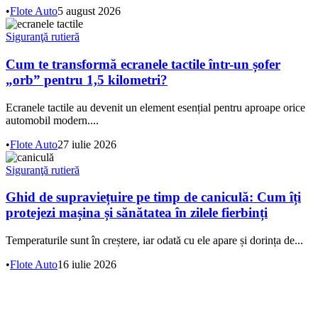
•
Flote Auto
5 august 2026
Siguranţă rutieră
Cum te transformă ecranele tactile într-un șofer
„orb” pentru 1,5 kilometri?
Ecranele tactile au devenit un element esențial pentru aproape orice
automobil modern....
•
Flote Auto
27 iulie 2026
Siguranţă rutieră
Ghid de supraviețuire pe timp de caniculă: Cum îți
protejezi mașina și sănătatea în zilele fierbinți
Temperaturile sunt în creștere, iar odată cu ele apare și dorința de...
•
Flote Auto
16 iulie 2026