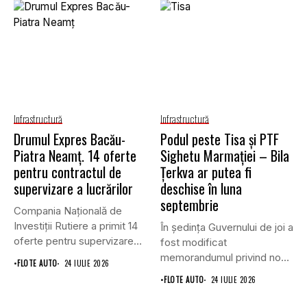
Infrastructură
Infrastructură
Drumul Expres Bacău-
Podul peste Tisa și PTF
Piatra Neamț. 14 oferte
Sighetu Marmației – Bila
pentru contractul de
Țerkva ar putea fi
supervizare a lucrărilor
deschise în luna
septembrie
Compania Națională de
Investiții Rutiere a primit 14
În ședința Guvernului de joi a
oferte pentru supervizarea
fost modificat
lucrărilor...
memorandumul privind noul
•
FLOTE AUTO
24 IULIE 2026
punct...
•
FLOTE AUTO
24 IULIE 2026