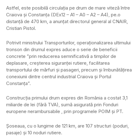
Astfel, este posibilă circulația pe drum de mare viteză între
Craiova și Constanța (DEx12 – A1 – A0 – A2 – A4), pe.o
distanță de 470 km, a anunțat directorul general al CNAIR,
Cristian Pistol.
Potrivit ministrului Transporturilor, operaționalizarea ultimului
tronson din drumul expres aduce o serie de beneficii
concrete ”prin reducerea semnificativă a timpilor de
deplasare, creșterea siguranței rutiere, facilitarea
transportului de mărfuri și pasageri, precum și îmbunătățirea
conexiunii dintre centrul industrial Craiova și Portul
Constanța”.
Construcția primului drum expres din România a costat 3,1
miliarde de lei (fără TVA), sumă asigurată prin Fonduri
europene nerambursabile , prin programele POIM și PT.
Șoseaua, cu o lungime de 121 km, are 107 structuri (poduri,
pasaje) și 10 noduri rutiere.