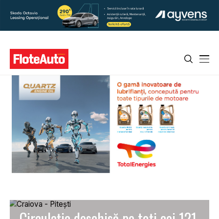
Circulația deschisă pe toți cei 121