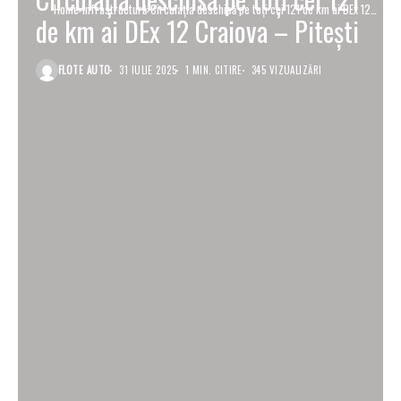
Home
Infrastructură
Circulația deschisă pe toți cei 121 de km ai DEx 12
de km ai DEx 12 Craiova – Pitești
Craiova – Pitești
FLOTE AUTO
31 IULIE 2025
1 MIN. CITIRE
345 VIZUALIZĂRI