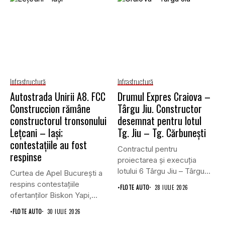
Infrastructură
Infrastructură
Autostrada Unirii A8. FCC
Drumul Expres Craiova –
Construccion rămâne
Târgu Jiu. Constructor
constructorul tronsonului
desemnat pentru lotul
Lețcani – Iași;
Tg. Jiu – Tg. Cărbunești
contestațiile au fost
Contractul pentru
respinse
proiectarea și execuția
lotului 6 Târgu Jiu – Târgu
Curtea de Apel București a
Cărbunești,...
respins contestațiile
•
FLOTE AUTO
28 IULIE 2026
ofertanților Biskon Yapi,
Straco și...
•
FLOTE AUTO
30 IULIE 2026