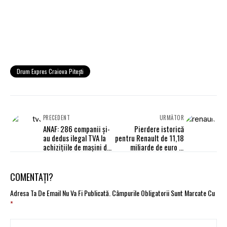
Drum Expres Craiova Piteşti
PRECEDENT
URMĂTOR
ANAF: 286 companii și-
Pierdere istorică
au dedus ilegal TVA la
pentru Renault de 11,18
achizițiile de mașini de
miliarde de euro în
lux din spațiul
primul semestru
intracomunitar
COMENTAȚI?
Adresa Ta De Email Nu Va Fi Publicată.
Câmpurile Obligatorii Sunt Marcate Cu
*