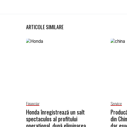
ARTICOLE SIMILARE
Financiar
Service
Honda înregistrează un salt
Producă
spectaculos al profitului
din Chi
operațional, după eliminarea
dar eșu