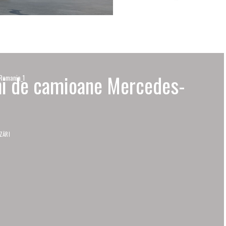
eni de camioane Mercedes-
 Romania_1
ZĂRI