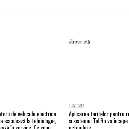
Fiscalitate
torii de vehicule electrice
Aplicarea tarifelor pentru r
na excelează la tehnologie,
și sistemul TollRo va începe 
ează în service. Ce spun
octombrie