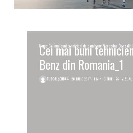
Cei mai buni tehnici
Home
Cei mai buni tehnicieni de camioane Mercedes-Benz din
Benz din Romania_1
TUDOR ȘERBAN
28 IULIE 2017
1 MIN. CITIRE
261 VIZUALI