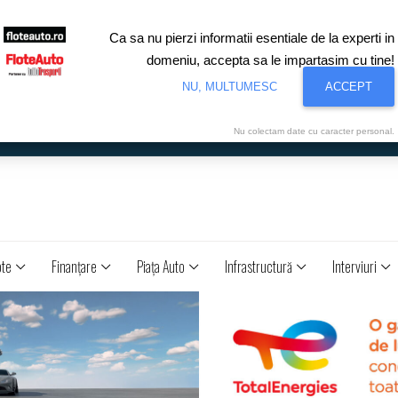
Ca sa nu pierzi informatii esentiale de la experti in
domeniu, accepta sa le impartasim cu tine!
NU, MULTUMESC
ACCEPT
Nu colectam date cu caracter personal.
ote
Finanţare
Piaţa Auto
Infrastructură
Interviuri