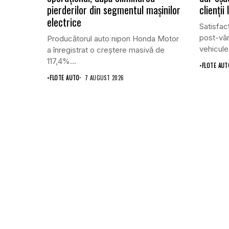
pierderilor din segmentul mașinilor
clienții
electrice
Satisfacț
post-vân
Producătorul auto nipon Honda Motor
vehicule
a înregistrat o creștere masivă de
117,4%...
•
FLOTE AUT
•
FLOTE AUTO
7 AUGUST 2026