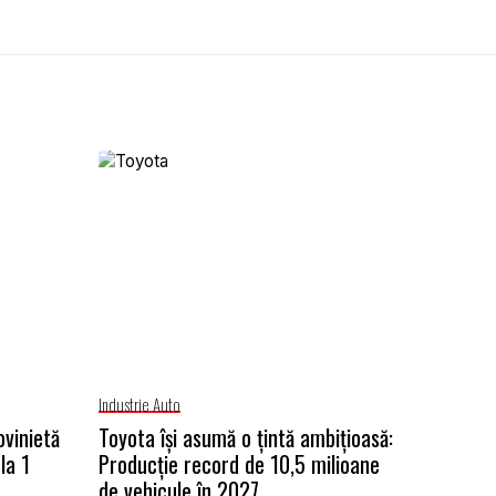
Industrie Auto
ovinietă
Toyota își asumă o țintă ambițioasă:
la 1
Producție record de 10,5 milioane
de vehicule în 2027