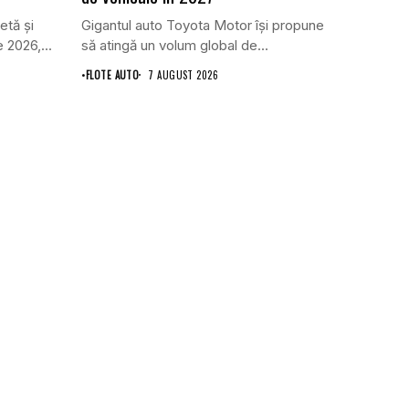
etă și
Gigantul auto Toyota Motor își propune
 2026,...
să atingă un volum global de...
•
FLOTE AUTO
7 AUGUST 2026