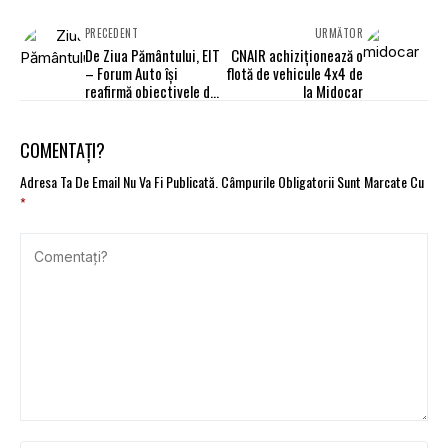
PRECEDENT
URMĂTOR
De Ziua Pământului, EIT
CNAIR achiziţionează o
– Forum Auto își
flotă de vehicule 4x4 de
reafirmă obiectivele de
la Midocar
sustenabilitate și
siguranță până în 2025
COMENTAȚI?
Adresa Ta De Email Nu Va Fi Publicată.
Câmpurile Obligatorii Sunt Marcate Cu
*