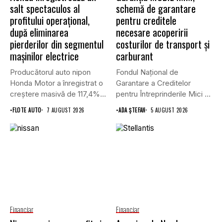
salt spectaculos al
schemă de garantare
profitului operațional,
pentru creditele
după eliminarea
necesare acoperirii
pierderilor din segmentul
costurilor de transport şi
mașinilor electrice
carburant
Producătorul auto nipon
Fondul Național de
Honda Motor a înregistrat o
Garantare a Creditelor
creștere masivă de 117,4%...
pentru Întreprinderile Mici și
Mijlocii (FNGCIMM)...
•
FLOTE AUTO
7 AUGUST 2026
•
ADA ȘTEFAN
5 AUGUST 2026
Financiar
Financiar