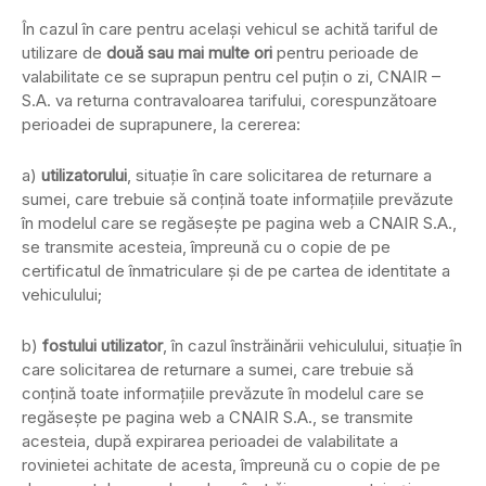
În cazul în care pentru acelaşi vehicul se achită tariful de
utilizare de
două sau mai multe ori
pentru perioade de
valabilitate ce se suprapun pentru cel puţin o zi, CNAIR –
S.A. va returna contravaloarea tarifului, corespunzătoare
perioadei de suprapunere, la cererea:
a)
utilizatorului
, situaţie în care solicitarea de returnare a
sumei, care trebuie să conţină toate informaţiile prevăzute
în modelul care se regăseşte pe pagina web a CNAIR S.A.,
se transmite acesteia, împreună cu o copie de pe
certificatul de înmatriculare şi de pe cartea de identitate a
vehiculului;
b)
fostului utilizator
, în cazul înstrăinării vehiculului, situaţie în
care solicitarea de returnare a sumei, care trebuie să
conţină toate informaţiile prevăzute în modelul care se
regăseşte pe pagina web a CNAIR S.A., se transmite
acesteia, după expirarea perioadei de valabilitate a
rovinietei achitate de acesta, împreună cu o copie de pe