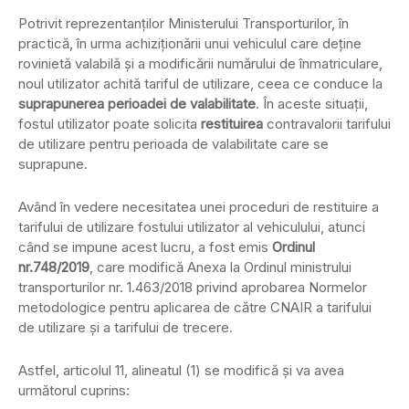
Potrivit reprezentanţilor Ministerului Transporturilor, în
practică, în urma achiziţionării unui vehiculul care deţine
rovinietă valabilă şi a modificării numărului de înmatriculare,
noul utilizator achită tariful de utilizare, ceea ce conduce la
suprapunerea perioadei de valabilitate
. În aceste situaţii,
fostul utilizator poate solicita
restituirea
contravalorii tarifului
de utilizare pentru perioada de valabilitate care se
suprapune.
Având în vedere necesitatea unei proceduri de restituire a
tarifului de utilizare fostului utilizator al vehiculului, atunci
când se impune acest lucru, a fost emis
Ordinul
nr.748/2019
, care modifică Anexa la Ordinul ministrului
transporturilor nr. 1.463/2018 privind aprobarea Normelor
metodologice pentru aplicarea de către CNAIR a tarifului
de utilizare şi a tarifului de trecere.
Astfel, articolul 11, alineatul (1) se modifică şi va avea
următorul cuprins: