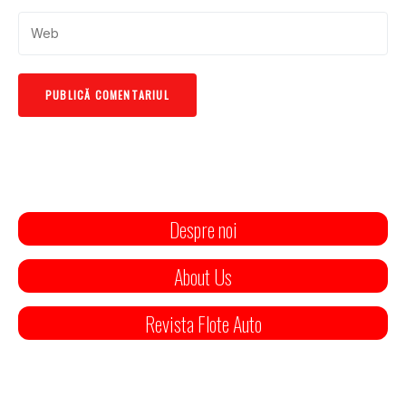
Despre noi
About Us
Revista Flote Auto