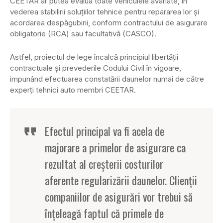
CEETAR ar putea evalua toate vehiculele avariate, în
vederea stabilirii soluţiilor tehnice pentru repararea lor şi
acordarea despăgubirii, conform contractului de asigurare
obligatorie (RCA) sau facultativă (CASCO).
Astfel, proiectul de lege încalcă principiul libertăţii
contractuale şi prevederile Codului Civil în vigoare,
impunând efectuarea constatării daunelor numai de către
experţi tehnici auto membri CEETAR.
Efectul principal va fi acela de
majorare a primelor de asigurare ca
rezultat al creşterii costurilor
aferente regularizării daunelor. Clienţii
companiilor de asigurări vor trebui să
înţeleagă faptul că primele de