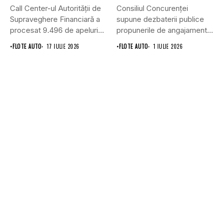
Call Center-ul Autorității de
Consiliul Concurenţei
Supraveghere Financiară a
supune dezbaterii publice
procesat 9.496 de apeluri
propunerile de angajamente
primite...
formulate de Allianz-Ţiriac
•
FLOTE AUTO
17 IULIE 2026
•
FLOTE AUTO
1 IULIE 2026
Asigurări...