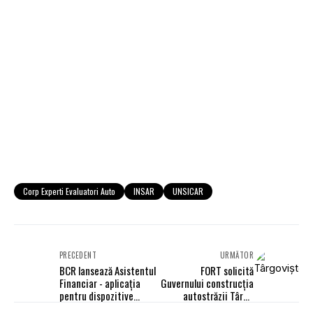
Corp Experti Evaluatori Auto
INSAR
UNSICAR
PRECEDENT
URMĂTOR
BCR lansează Asistentul
FORT solicită
Financiar - aplicaţia
Guvernului construcţia
pentru dispozitive
autostrăzii Târgu
mobile
Mureş-Iaşi-Ungheni