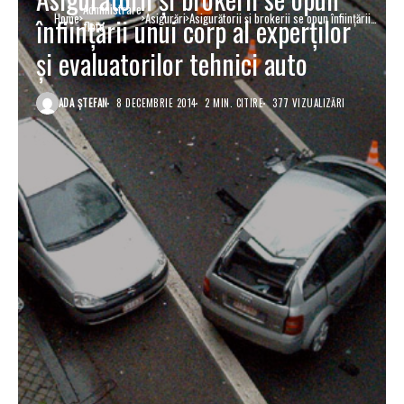
Administrare
Home
Asigurări
Asigurătorii şi brokerii se opun înfiinţării
înfiinţării unui corp al experţilor
flote
unui corp al experţilor şi evaluatorilor
tehnici auto
şi evaluatorilor tehnici auto
ADA ȘTEFAN
8 DECEMBRIE 2014
2 MIN. CITIRE
377 VIZUALIZĂRI