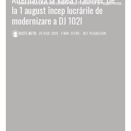
Home
Infrastructură
Alternativă la Valea Prahovei. De la 1 august încep
la 1 august încep lucrările de
lucrările de modernizare a DJ 102I
modernizare a DJ 102I
FLOTE AUTO
25 IULIE 2025
2 MIN. CITIRE
307 VIZUALIZĂRI