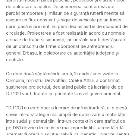
de colectare a apelor. De asemenea, sunt prevăzute
parcări temporare și măsuri de siguranță rutieră menite să
asigure un flux constant și sigur de vehicule pe un traseu
care, până în prezent, nu permitea un astfel de standard de
circulație. Proiectarea a fost realizată în acord cu normele
actuale de trafic și siguranță, iar lucrările vor fi desfășurate
de un consorțiu de firme coordonat de antreprenorul
general Erbașu, în colaborare cu autoritățile județene și
centrale.
Cu doar două săptămâni în urmă, în cadrul unei vizite la
Câmpina, ministrul Dezvoltării, Cseke Attila, a confirmat
susținerea proiectului, declarând public că lucrările de pe
DJ 102I vor fi tratate cu prioritate la nivel guvernamental.
”DJ 102I nu este doar o lucrare de infrastructură, ci o piesă
cheie într-o strategie mai amplă de optimizare a mobilității
între sudul și centrul țării. Într-un context în care traficul de
pe DN1 devine din ce în ce mai impredictibil, această rută
alternativă oferă o soluție viabilă, cu beneficii directe pentru