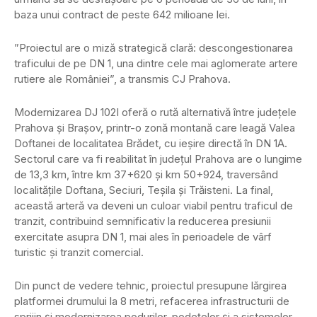
baza unui contract de peste 642 milioane lei.
”Proiectul are o miză strategică clară: descongestionarea
traficului de pe DN 1, una dintre cele mai aglomerate artere
rutiere ale României”, a transmis CJ Prahova.
Modernizarea DJ 102I oferă o rută alternativă între județele
Prahova și Brașov, printr-o zonă montană care leagă Valea
Doftanei de localitatea Brădet, cu ieșire directă în DN 1A.
Sectorul care va fi reabilitat în județul Prahova are o lungime
de 13,3 km, între km 37+620 și km 50+924, traversând
localitățile Doftana, Seciuri, Teșila și Trăisteni. La final,
această arteră va deveni un culoar viabil pentru traficul de
tranzit, contribuind semnificativ la reducerea presiunii
exercitate asupra DN 1, mai ales în perioadele de vârf
turistic și tranzit comercial.
Din punct de vedere tehnic, proiectul presupune lărgirea
platformei drumului la 8 metri, refacerea infrastructurii de
sprijin și modernizarea podurilor, podețelor și a sistemelor