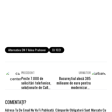
Alternativa DN 1 Valea Prahovei
DJ 102I
PRECEDENT
URMĂTOR
Peste 7.000 de
Bucureștiul alocă 385
solicitări telefonice,
milioane de euro pentru
soluționate de Call
modernizarea
Center-ul ASF; 34%,
mobilității urbane
pentru asigurări
COMENTAȚI?
Adresa Ta De Email Nu Va Fi Publicată.
Câmpurile Obligatorii Sunt Marcate Cu