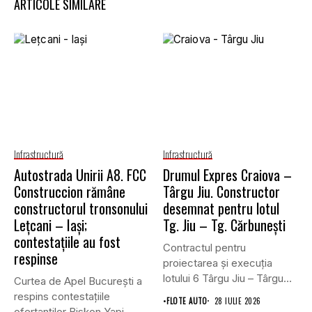
ARTICOLE SIMILARE
Infrastructură
Infrastructură
Autostrada Unirii A8. FCC
Drumul Expres Craiova –
Construccion rămâne
Târgu Jiu. Constructor
constructorul tronsonului
desemnat pentru lotul
Lețcani – Iași;
Tg. Jiu – Tg. Cărbunești
contestațiile au fost
Contractul pentru
respinse
proiectarea și execuția
lotului 6 Târgu Jiu – Târgu
Curtea de Apel București a
Cărbunești,...
respins contestațiile
•
FLOTE AUTO
28 IULIE 2026
ofertanților Biskon Yapi,