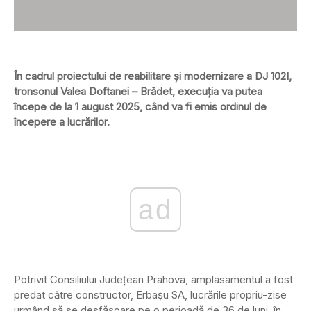
În cadrul proiectului de reabilitare și modernizare a DJ 102I,
tronsonul Valea Doftanei – Brădet, execuția va putea
începe de la 1 august 2025, când va fi emis ordinul de
începere a lucrărilor.
ad
Potrivit Consiliului Județean Prahova, amplasamentul a fost
predat către constructor, Erbașu SA, lucrările propriu-zise
urmând să se desfășoare pe o perioadă de 36 de luni, în