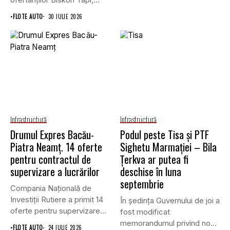
Straco și...
•
FLOTE AUTO
30 IULIE 2026
Infrastructură
Infrastructură
Drumul Expres Bacău-
Podul peste Tisa și PTF
Piatra Neamț. 14 oferte
Sighetu Marmației – Bila
pentru contractul de
Țerkva ar putea fi
supervizare a lucrărilor
deschise în luna
septembrie
Compania Națională de
Investiții Rutiere a primit 14
În ședința Guvernului de joi a
oferte pentru supervizarea
fost modificat
lucrărilor...
memorandumul privind noul
•
FLOTE AUTO
24 IULIE 2026