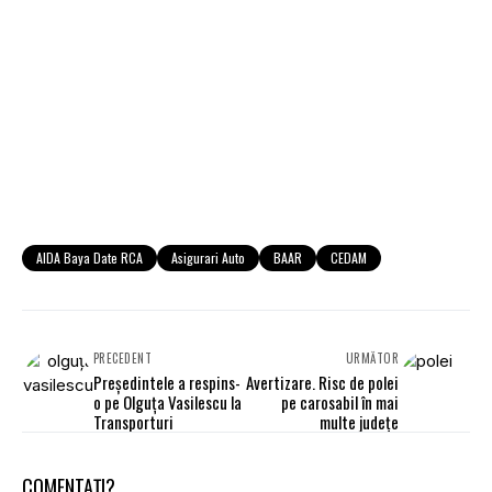
AIDA Baya Date RCA
Asigurari Auto
BAAR
CEDAM
PRECEDENT
URMĂTOR
Preşedintele a respins-
Avertizare. Risc de polei
o pe Olguţa Vasilescu la
pe carosabil în mai
Transporturi
multe judeţe
COMENTAȚI?