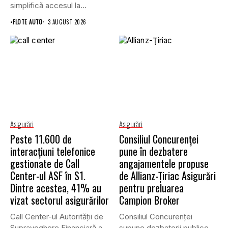
simplifică accesul la
asigurările auto...
•
FLOTE AUTO
3 AUGUST 2026
Asigurări
Asigurări
Peste 11.600 de
Consiliul Concurenţei
interacțiuni telefonice
pune în dezbatere
gestionate de Call
angajamentele propuse
Center-ul ASF în S1.
de Allianz-Ţiriac Asigurări
Dintre acestea, 41% au
pentru preluarea
vizat sectorul asigurărilor
Campion Broker
Call Center-ul Autorității de
Consiliul Concurenţei
Supraveghere Financiară a
supune dezbaterii publice