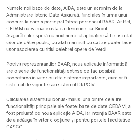
Numele noii baze de date, AIDA, este un acronim de la
Administrare Istoric Date Asigurati, fiind ales în urma unui
concurs la care a participat întreg personalul BAAR. Astfel,
CEDAM nu va mai exista ca denumire, iar Biroul
Asigurătorilor speră ca noul nume al aplicaţiei să fie asimilat
uşor de către public, cu atât mai mult cu cât se poate face
uşor asocierea cu titlul celebrei opere de Verdi.
Potrivit reprezentanţilor BAAR, noua aplicaţie informatică
are o serie de functionalitaţi extinse ce fac posibilă
conectarea în viitor cu alte sisteme importante, cum ar fi
sistemul de vignete sau sistemul DRPCIV.
Calcularea sistemului bonus-malus, una dintre cele trei
functionalităţi principale ale fostei baze de date CEDAM, a
fost preluată de noua aplicaţie AIDA, iar intenţia BAAR este
de a adăuga în viitor o opţiune şi pentru poliţele facultative
CASCO.