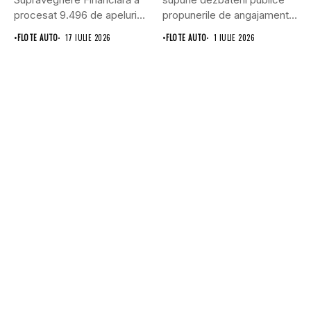
procesat 9.496 de apeluri
propunerile de angajamente
primite...
formulate de Allianz-Ţiriac
•
FLOTE AUTO
17 IULIE 2026
•
FLOTE AUTO
1 IULIE 2026
Asigurări...