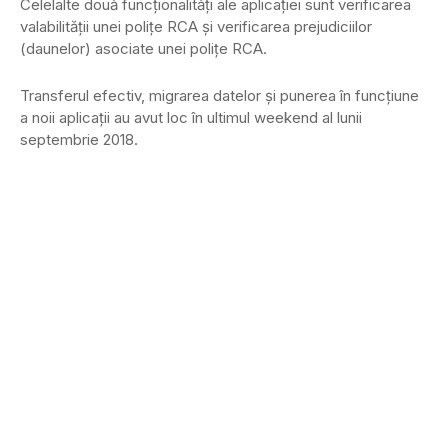
Celelalte două funcţionalităţi ale aplicaţiei sunt verificarea
valabilităţii unei poliţe RCA şi verificarea prejudiciilor
(daunelor) asociate unei poliţe RCA.
Transferul efectiv, migrarea datelor şi punerea în funcţiune
a noii aplicaţii au avut loc în ultimul weekend al lunii
septembrie 2018.