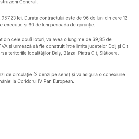
truzioni Generali.
57,23 lei. Durata contractului este de 96 de luni din care 12
de execuţie şi 60 de luni perioada de garanţie.
at din cele două loturi, va avea o lungime de 39,85 de
VA şi urmează să fie construit între limita judeţelor Dolj şi Olt
a teritoriile localităţilor Balş, Bârza, Piatra Olt, Slătioara,
zi de circulaţie (2 benzi pe sens) şi va asigura o conexiune
niei la Coridorul IV Pan European.