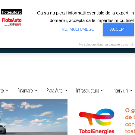
Ca sa nu pierzi informatii esentiale de la experti in
domeniu, accepta sa le impartasim cu tine!
NU, MULTUMESC
ACCEPT
Nu colectam date cu caracter personal.
ote
Finanţare
Piaţa Auto
Infrastructură
Interviuri