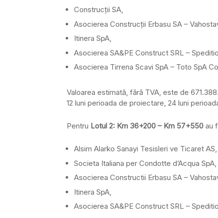
Construcţii SA,
Asocierea Construcţii Erbasu SA – Vahost
Itinera SpA,
Asocierea SA&PE Construct SRL – Spediti
Asocierea Tirrena Scavi SpA – Toto SpA Cos
Valoarea estimată, fără TVA, este de 671.388.6
12 luni perioada de proiectare, 24 luni perioad
Pentru
Lotul 2: Km 36+200 – Km 57+550
au f
Alsim Alarko Sanayi Tesisleri ve Ticaret AS,
Societa Italiana per Condotte d’Acqua SpA,
Asocierea Constructii Erbasu SA – Vahost
Itinera SpA,
Asocierea SA&PE Construct SRL – Spediti