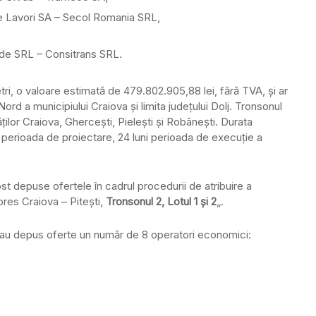
 e Lavori SA – Secol Romania SRL,
de SRL – Consitrans SRL.
ri, o valoare estimată de 479.802.905,88 lei, fără TVA, şi ar
Nord a municipiului Craiova şi limita judeţului Dolj. Tronsonul
tăţilor Craiova, Gherceşti, Pieleşti şi Robâneşti. Durata
ni perioada de proiectare, 24 luni perioada de execuţie a
st depuse ofertele în cadrul procedurii de atribuire a
pres Craiova – Piteşti,
Tronsonul 2, Lotul 1 şi 2
„.
au depus oferte un număr de 8 operatori economici: