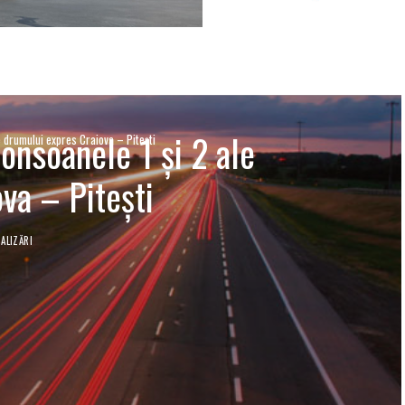
onsoanele 1 şi 2 ale
e drumului expres Craiova – Piteşti
va – Piteşti
ALIZĂRI