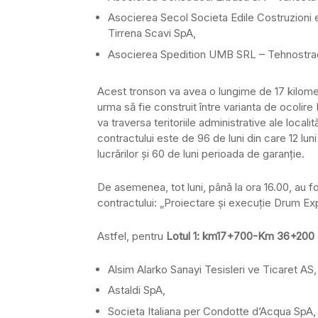
Asocierea Secol Societa Edile Costruzioni
Tirrena Scavi SpA,
Asocierea Spedition UMB SRL – Tehnostra
Acest tronson va avea o lungime de 17 kilomet
urma să fie construit între varianta de ocolire 
va traversa teritoriile administrative ale locali
contractului este de 96 de luni din care 12 lu
lucrărilor şi 60 de luni perioada de garanţie.
De asemenea, tot luni, până la ora 16.00, au fo
contractului: „Proiectare şi execuţie Drum Ex
Astfel, pentru
Lotul 1: km17+700-Km 36+200
Alsim Alarko Sanayi Tesisleri ve Ticaret AS,
Astaldi SpA,
Societa Italiana per Condotte d’Acqua SpA,