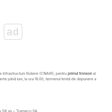
ad
a Infrastructurii Rutiere (CNAIR), pentru
primul tronson
al
rte până luni, la ora 16.00, termenul limită de depunere a
av SK as – Trameco SA,