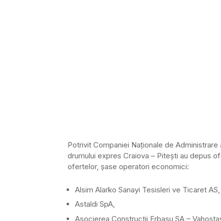
Potrivit Companiei Naţionale de Administrare 
drumului expres Craiova – Piteşti au depus ofe
ofertelor, şase operatori economici:
Alsim Alarko Sanayi Tesisleri ve Ticaret AS,
Astaldi SpA,
Asocierea Constructii Erbasu SA – Vahost