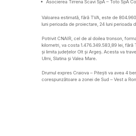
Asocierea Tirrena Scavi SpA – Toto SpA Cos
Valoarea estimată, fără TVA, este de 804.960.9
luni perioada de proiectare, 24 luni perioada 
Potrivit CNAIR, cel de al doilea tronson, form
kilometri, va costa 1.476.349.583,89 lei, fără T
şi limita judeţelor Olt şi Argeş. Acesta va travers
Ulmi, Slatina şi Valea Mare.
Drumul expres Craiova – Piteşti va avea 4 ben
corespunzătoare a zonei de Sud – Vest a Româ