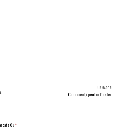
URMĂTOR
a
Concurenţi pentru Duster
Marcate Cu
*