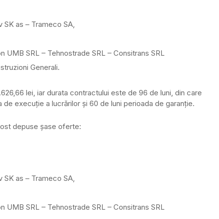
av SK as – Trameco SA,
on UMB SRL – Tehnostrade SRL – Consitrans SRL
truzioni Generali.
26,66 lei, iar durata contractului este de 96 de luni, din care
a de execuţie a lucrărilor şi 60 de luni perioada de garanţie.
ost depuse şase oferte:
av SK as – Trameco SA,
on UMB SRL – Tehnostrade SRL – Consitrans SRL