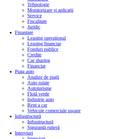
Tehnologie
Monitorizare și aplicații
Service
Fiscalitate
Juridic
Finanţare
Leasing operaţional
Leasing financiar
Fonduri publice
Credite
Car sharing
Financiar
Piaţa auto
Analize de piață
Auto rulate
Autoturisme
Flotă verde
Industrie auto
Rent a car
Vehicule comerciale uşoare
Infrastructură
Infrastructură
Siguranţă rutieră
Interviuri
Interviuri