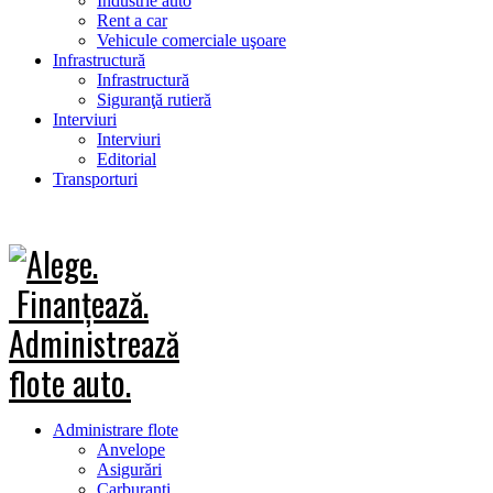
Industrie auto
Rent a car
Vehicule comerciale uşoare
Infrastructură
Infrastructură
Siguranţă rutieră
Interviuri
Interviuri
Editorial
Transporturi
Administrare flote
Anvelope
Asigurări
Carburanţi