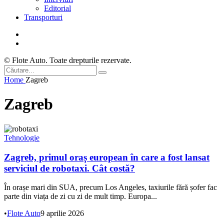
Editorial
Transporturi
© Flote Auto. Toate drepturile rezervate.
Home
Zagreb
Zagreb
Tehnologie
Zagreb, primul oraș european în care a fost lansat
serviciul de robotaxi. Cât costă?
În orașe mari din SUA, precum Los Angeles, taxiurile fără șofer fac
parte din viața de zi cu zi de mult timp. Europa...
•
Flote Auto
9 aprilie 2026