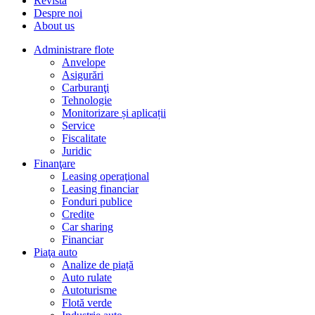
Revista
Despre noi
About us
Administrare flote
Anvelope
Asigurări
Carburanţi
Tehnologie
Monitorizare și aplicații
Service
Fiscalitate
Juridic
Finanţare
Leasing operaţional
Leasing financiar
Fonduri publice
Credite
Car sharing
Financiar
Piaţa auto
Analize de piață
Auto rulate
Autoturisme
Flotă verde