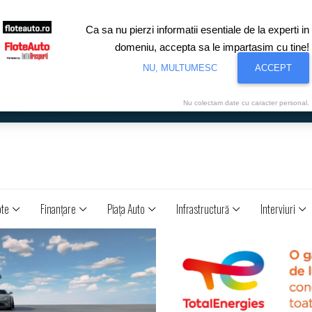
Ca sa nu pierzi informatii esentiale de la experti in
domeniu, accepta sa le impartasim cu tine!
NU, MULTUMESC
ACCEPT
Nu colectam date cu caracter personal.
ote
Finanţare
Piaţa Auto
Infrastructură
Interviuri