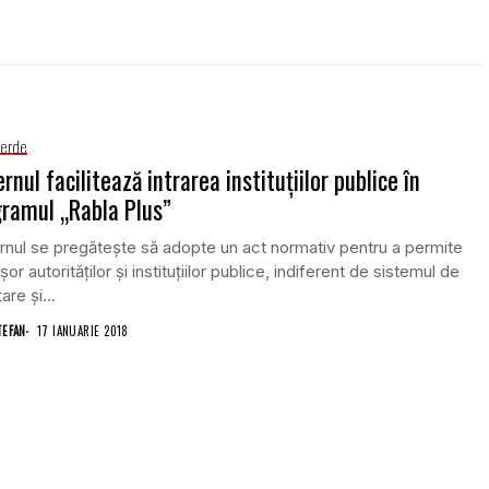
Verde
rnul facilitează intrarea instituţiilor publice în
ramul „Rabla Plus”
nul se pregăteşte să adopte un act normativ pentru a permite
şor autorităţilor şi instituţiilor publice, indiferent de sistemul de
are şi...
TEFAN
17 IANUARIE 2018