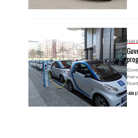
Flotă 
Guve
prog
Guver
mai u
finanţ
•
ADA Ș