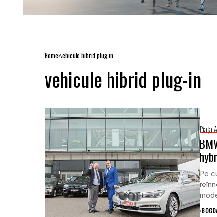
Home
vehicule hibrid plug-in
vehicule hibrid plug-in
Piaţa 
BMW 
hybr
Pe cu
reînn
mode
•
BOGD