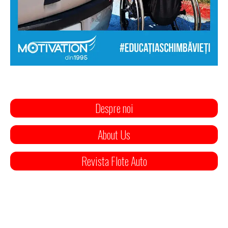
Despre noi
About Us
Revista Flote Auto