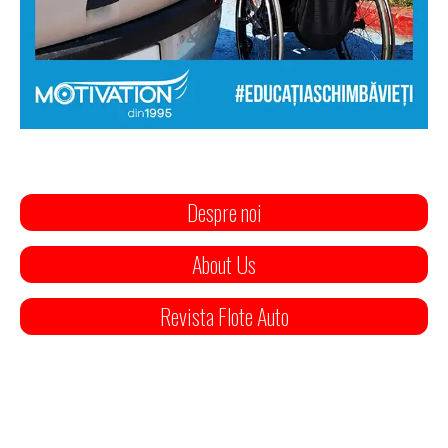
Despre noi
About Us
Revista Flote Auto