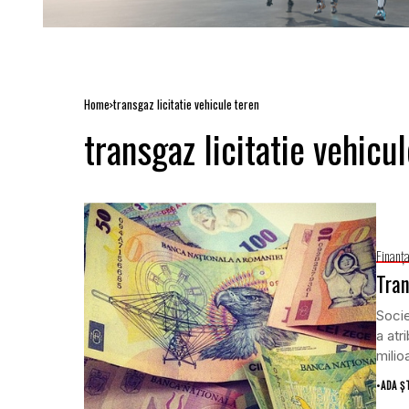
Home
transgaz licitatie vehicule teren
transgaz licitatie vehicu
Finanţ
Tran
Soci
a atr
milioa
•
ADA Ș