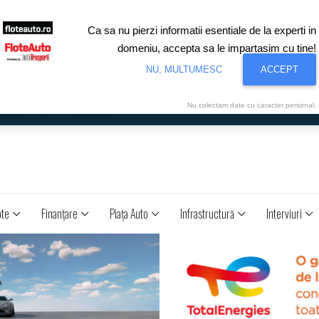
Ca sa nu pierzi informatii esentiale de la experti in
domeniu, accepta sa le impartasim cu tine!
NU, MULTUMESC
ACCEPT
Nu colectam date cu caracter personal.
ote
Finanţare
Piaţa Auto
Infrastructură
Interviuri