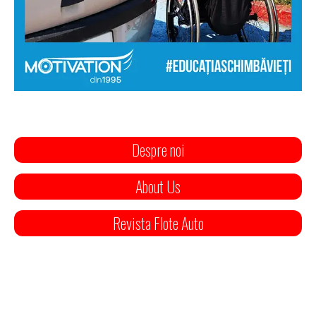
Despre noi
About Us
Revista Flote Auto