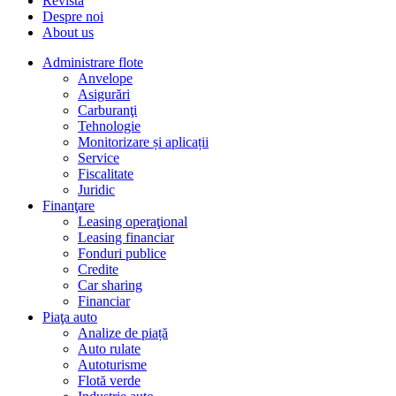
Revista
Despre noi
About us
Administrare flote
Anvelope
Asigurări
Carburanţi
Tehnologie
Monitorizare și aplicații
Service
Fiscalitate
Juridic
Finanţare
Leasing operaţional
Leasing financiar
Fonduri publice
Credite
Car sharing
Financiar
Piaţa auto
Analize de piață
Auto rulate
Autoturisme
Flotă verde