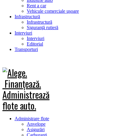
Industrie auto
Rent a car
Vehicule comerciale uşoare
Infrastructură
Infrastructură
Siguranţă rutieră
Interviuri
Interviuri
Editorial
Transporturi
Administrare flote
Anvelope
Asigurări
Carburanţi