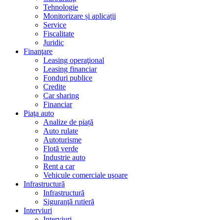
Tehnologie
Monitorizare și aplicații
Service
Fiscalitate
Juridic
Finanţare
Leasing operaţional
Leasing financiar
Fonduri publice
Credite
Car sharing
Financiar
Piaţa auto
Analize de piață
Auto rulate
Autoturisme
Flotă verde
Industrie auto
Rent a car
Vehicule comerciale uşoare
Infrastructură
Infrastructură
Siguranţă rutieră
Interviuri
Interviuri