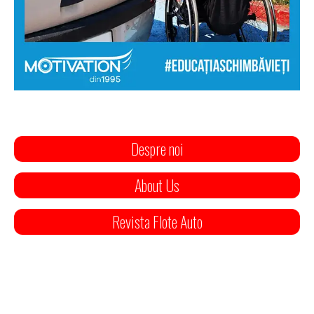
Despre noi
About Us
Revista Flote Auto