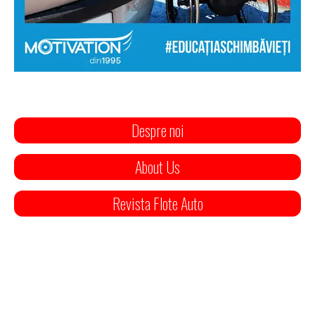
Despre noi
About Us
Revista Flote Auto