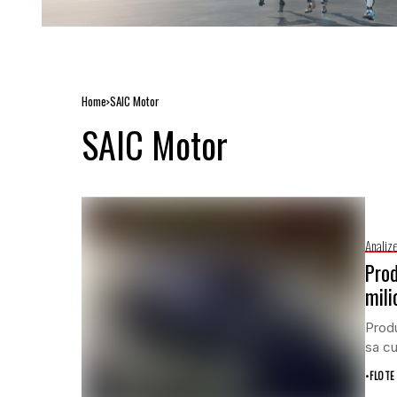
Home
SAIC Motor
SAIC Motor
Analiz
Prod
mili
Produ
sa cu
•
FLOTE