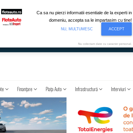
Ca sa nu pierzi informatii esentiale de la experti in
domeniu, accepta sa le impartasim cu tine!
NU, MULTUMESC
ACCEPT
Nu colectam date cu caracter personal.
ote
Finanţare
Piaţa Auto
Infrastructură
Interviuri