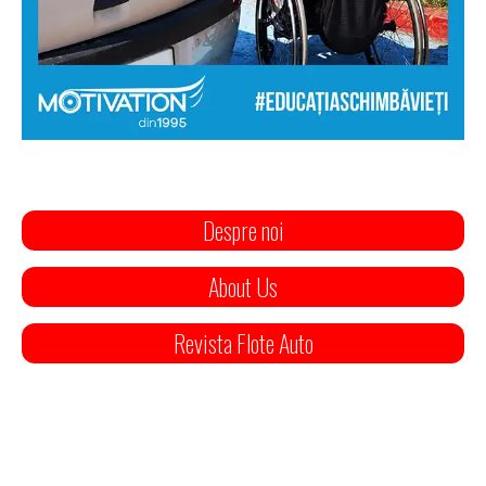
Despre noi
About Us
Revista Flote Auto