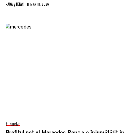
•
ADA ȘTEFAN
11 MARTIE 2026
Financiar
Profitul net al Mercedes-Benz s-a înjumătățit în