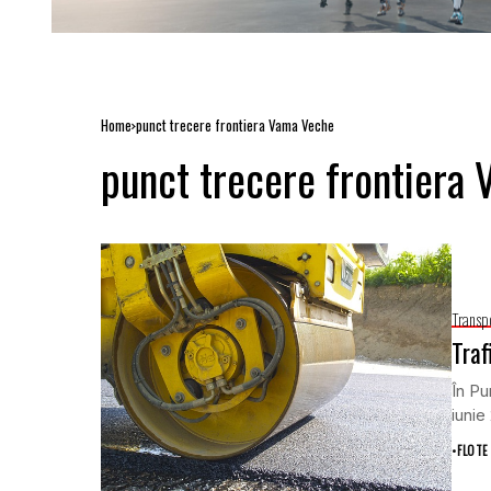
Home
punct trecere frontiera Vama Veche
punct trecere frontiera
Transp
Traf
În Pu
iunie
•
FLOTE