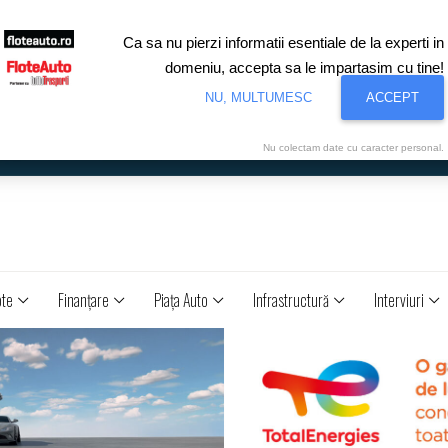
Ca sa nu pierzi informatii esentiale de la experti in
domeniu, accepta sa le impartasim cu tine!
NU, MULTUMESC
ACCEPT
Nu colectam date cu caracter personal.
ote
Finanţare
Piaţa Auto
Infrastructură
Interviuri