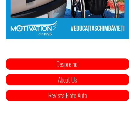
Despre noi
About Us
Revista Flote Auto