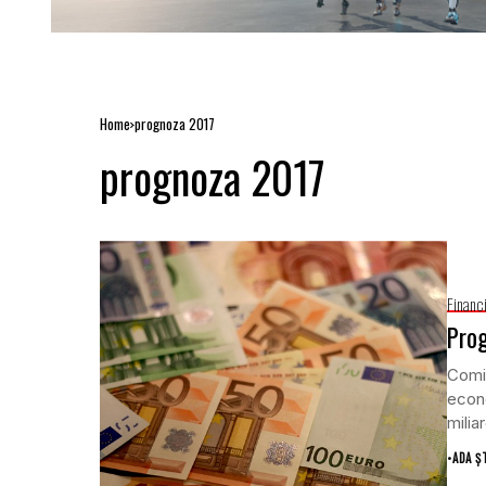
Home
prognoza 2017
prognoza 2017
Financ
Prog
Comi
econo
miliar
•
ADA Ș