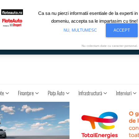
Ca sa nu pierzi informatii esentiale de la experti in
domeniu, accepta sa le impartasim cu tine!
NU, MULTUMESC
ACCEPT
Nu colectam date cu caracter personal.
ote
Finanţare
Piaţa Auto
Infrastructură
Interviuri