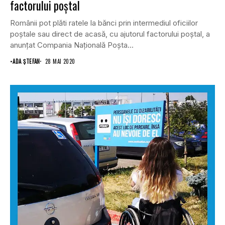
factorului poştal
Românii pot plăti ratele la bănci prin intermediul oficiilor
poştale sau direct de acasă, cu ajutorul factorului poştal, a
anunțat Compania Naţională Poşta...
•
ADA ȘTEFAN
28 MAI 2020