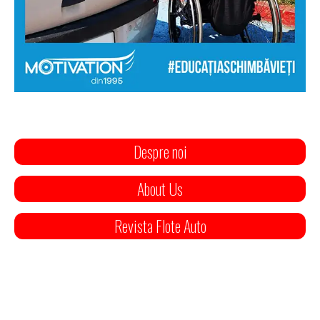
Despre noi
About Us
Revista Flote Auto